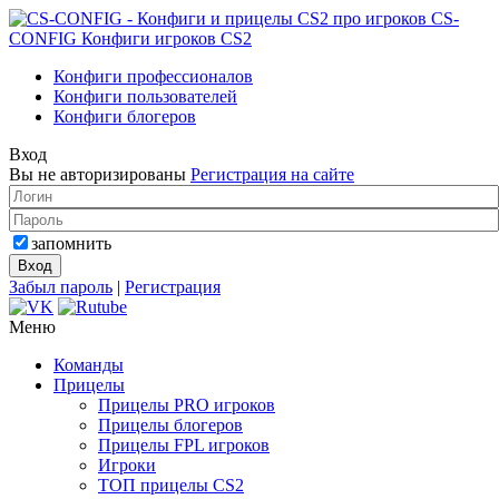
CS-
CONFIG
Конфиги игроков CS2
Конфиги профессионалов
Конфиги пользователей
Конфиги блогеров
Вход
Вы не авторизированы
Регистрация на сайте
запомнить
Забыл пароль
|
Регистрация
Меню
Команды
Прицелы
Прицелы PRO игроков
Прицелы блогеров
Прицелы FPL игроков
Игроки
ТОП прицелы CS2