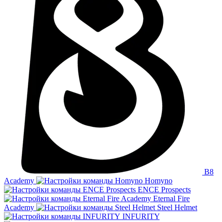
B8
Academy
Homyno
ENCE Prospects
Eternal Fire
Academy
Steel Helmet
INFURITY