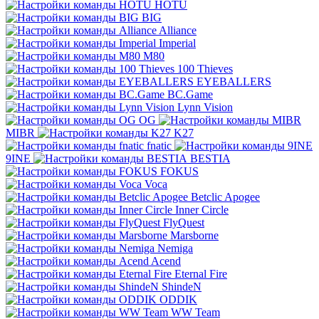
HOTU
BIG
Alliance
Imperial
M80
100 Thieves
EYEBALLERS
BC.Game
Lynn Vision
OG
MIBR
K27
fnatic
9INE
BESTIA
FOKUS
Voca
Betclic Apogee
Inner Circle
FlyQuest
Marsborne
Nemiga
Acend
Eternal Fire
ShindeN
ODDIK
WW Team