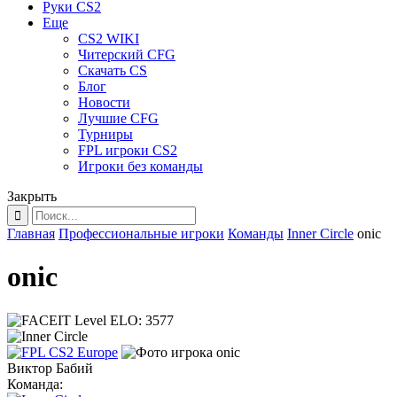
Руки CS2
Еще
CS2 WIKI
Читерский CFG
Скачать CS
Блог
Новости
Лучшие CFG
Турниры
FPL игроки CS2
Игроки без команды
Закрыть
Главная
Профессиональные игроки
Команды
Inner Circle
onic
onic
ELO:
3577
Виктор Бабий
Команда: