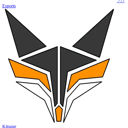
777
Esports
Kitsune