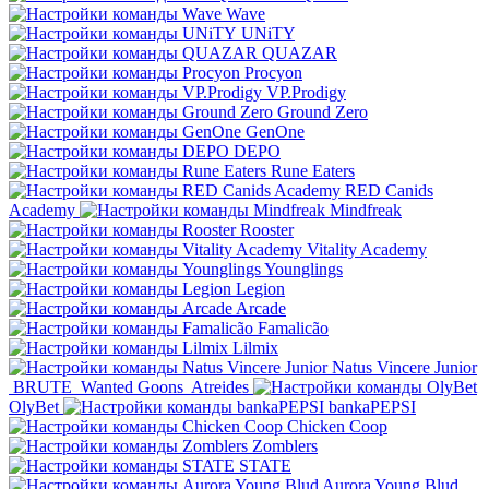
Wave
UNiTY
QUAZAR
Procyon
VP.Prodigy
Ground Zero
GenOne
DEPO
Rune Eaters
RED Canids
Academy
Mindfreak
Rooster
Vitality Academy
Younglings
Legion
Arcade
Famalicão
Lilmix
Natus Vincere Junior
BRUTE
Wanted Goons
Atreides
OlyBet
bankaPEPSI
Chicken Coop
Zomblers
STATE
Aurora Young Blud