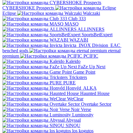
CYBERSHOKE Prospects
Eclipse
Walczaki
Club 333
MASQ
ALLINNERS
SportsBetExpert
WAZABI
Invicta
INOX Division
EAC
benched gods
eternal
premium
PCIFIC
Kaleido
FaZe Up Next
Game Point
Tricksters
PURE
Honvéd
ALKA
Haunted House
WeClear
Overtake Sector
Noir Verse
Luminosity
Abyssal
SINQU
los kogutos