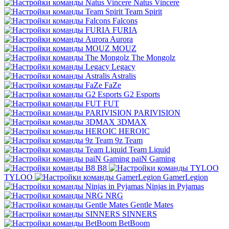
Natus Vincere
Team Spirit
Falcons
FURIA
Aurora
MOUZ
The Mongolz
Legacy
Astralis
FaZe
G2 Esports
FUT
PARIVISION
3DMAX
HEROIC
9z Team
Team Liquid
paiN Gaming
B8
TYLOO
GamerLegion
Ninjas in Pyjamas
NRG
Gentle Mates
SINNERS
BetBoom