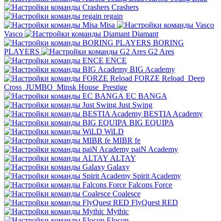
Crashers
regain
Misa
Vasco
Diamant
BORING
PLAYERS
G2 Ares
ENCE
BIG Academy
FORZE Reload
Deep
Cross
JUMBO
Minsk House
Prestige
EC BANGA
Just Swing
BESTIA Academy
BIG EQUIPA
WiLD
MIBR fe
paiN Academy
ALTAY
Galaxy
Spirit Academy
Falcons Force
Coalesce
FlyQuest RED
Mythic
Elocon