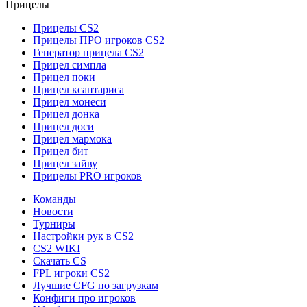
Прицелы
Прицелы CS2
Прицелы ПРО игроков CS2
Генератор прицела CS2
Прицел симпла
Прицел поки
Прицел ксантариса
Прицел монеси
Прицел донка
Прицел доси
Прицел мармока
Прицел бит
Прицел зайву
Прицелы PRO игроков
Команды
Новости
Турниры
Настройки рук в CS2
CS2 WIKI
Скачать CS
FPL игроки CS2
Лучшие CFG по загрузкам
Конфиги про игроков