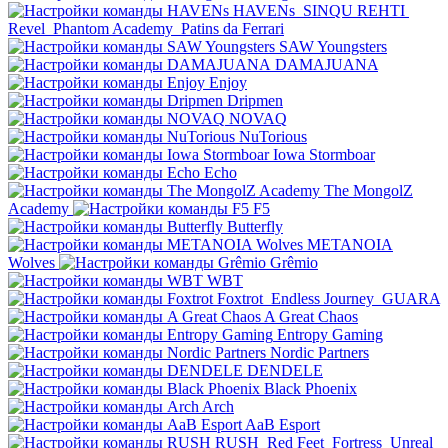
HAVENs
SINQU REHTI
Revel
Phantom Academy
Patins da Ferrari
SAW Youngsters
DAMAJUANA
Enjoy
Dripmen
NOVAQ
NuTorious
Iowa Stormboar
Echo
The MongolZ
Academy
F5
Butterfly
METANOIA
Wolves
Grêmio
WBT
Foxtrot
Endless Journey
GUARA
A Great Chaos
Entropy Gaming
Nordic Partners
DENDELE
Black Phoenix
Arch
AaB Esport
RUSH
Red Feet
Fortress
Unreal