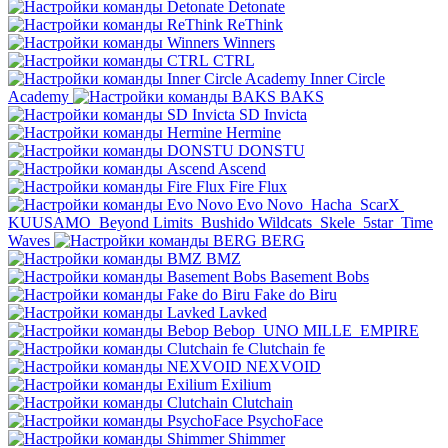
Detonate
ReThink
Winners
CTRL
Inner Circle
Academy
BAKS
SD Invicta
Hermine
DONSTU
Ascend
Fire Flux
Evo Novo
Hacha
ScarX
KUUSAMO
Beyond Limits
Bushido Wildcats
Skele
5star
Time
Waves
BERG
BMZ
Basement Bobs
Fake do Biru
Lavked
Bebop
UNO MILLE
EMPIRE
Clutchain fe
NEXVOID
Exilium
Clutchain
PsychoFace
Shimmer