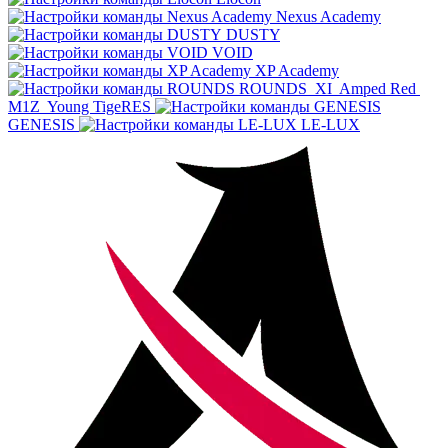
Nexus Academy
DUSTY
VOID
XP Academy
ROUNDS
XI
Amped Red
M1Z
Young TigeRES
GENESIS
LE-LUX