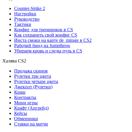
Counter-Strike 2
Настройки
Руководство
Тактики
Конфиг для тренировок в CS
Как сохранить свой конфиг CS
Инста смоки на карте de_mirage в CS2
Рабочий бинд на Jumpthrow
Убираем кровь и следы пуль в CS
Халява CS2
Продажа скинов
Рулетки три цвета
Рулетки четыре цвета
Джекпот (Рулетки)
Краш
Контракты
Мини игры
Крафт (Апгрейд)
Кейсы
Обменники
Ставки на матчи