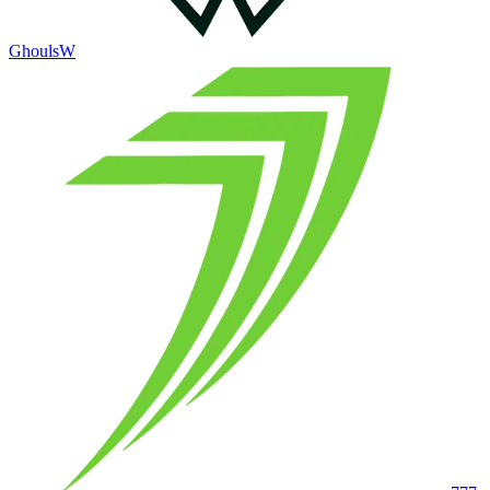
GhoulsW