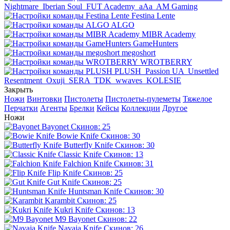
Nightmare
Iberian Soul
FUT Academy
aAa
AM Gaming
Festina Lente
ALGO
MIBR Academy
GameHunters
megoshort
WROTBERRY
PLUSH
Passion UA
Unsettled
Resentment
Oxuji
SERA
TDK
wwaves
KOLESIE
Закрыть
Ножи
Винтовки
Пистолеты
Пистолеты-пулеметы
Тяжелое
Перчатки
Агенты
Брелки
Кейсы
Коллекции
Другое
Ножи
Bayonet
Скинов: 25
Bowie Knife
Скинов: 30
Butterfly Knife
Скинов: 30
Classic Knife
Скинов: 13
Falchion Knife
Скинов: 31
Flip Knife
Скинов: 25
Gut Knife
Скинов: 25
Huntsman Knife
Скинов: 30
Karambit
Скинов: 25
Kukri Knife
Скинов: 13
M9 Bayonet
Скинов: 22
Navaja Knife
Скинов: 26