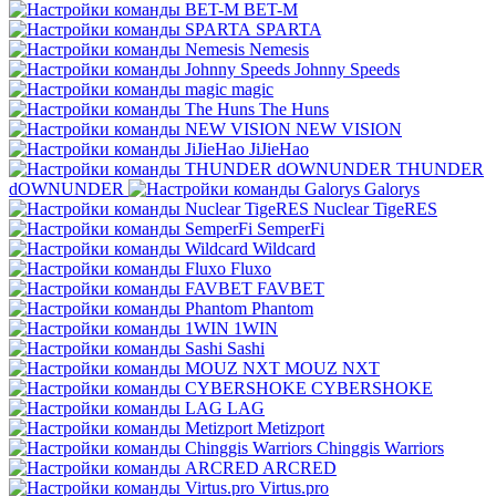
BET-M
SPARTA
Nemesis
Johnny Speeds
magic
The Huns
NEW VISION
JiJieHao
THUNDER
dOWNUNDER
Galorys
Nuclear TigeRES
SemperFi
Wildcard
Fluxo
FAVBET
Phantom
1WIN
Sashi
MOUZ NXT
CYBERSHOKE
LAG
Metizport
Chinggis Warriors
ARCRED
Virtus.pro