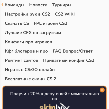
Команды
Новости
Турниры
Настройки рук в CS2
CS2 WIKI
Скачать CS
FPL игроки CS2
Лучшие CFG по загрузкам
Конфиги про игроков
Кфг блогеров и про
FAQ Вопрос/Ответ
Рейтинг сайтов
Приватный конфиг CS2
Играть в CS:GO онлайн
Бесплатные скины CS 2
Топ сайтов с халявой КС 2
О проекте
Получи +20% к депу и кейс моментально
на