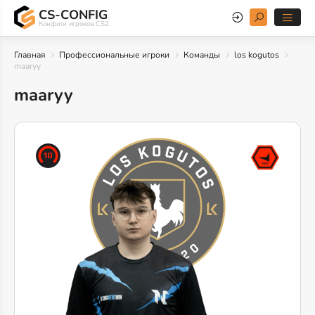
CS-CONFIG
Конфиги игроков CS2
Главная
Профессиональные игроки
Команды
los kogutos
maaryy
maaryy