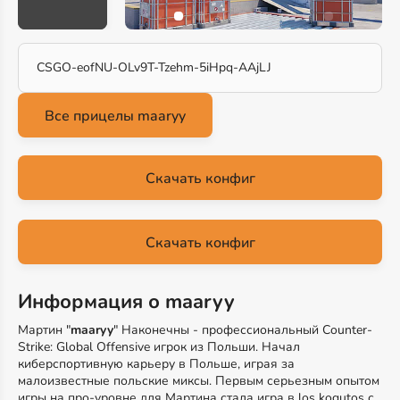
CSGO-eofNU-OLv9T-Tzehm-5iHpq-AAjLJ
Скачать конфиг
Скачать конфиг
Информация о maaryy
Мартин "
maaryy
" Наконечны - профессиональный Counter-
Strike: Global Offensive игрок из Польши. Начал
киберспортивную карьеру в Польше, играя за
малоизвестные польские миксы. Первым серьезным опытом
игры на про-уровне для Мартина стала игра в los kogutos с