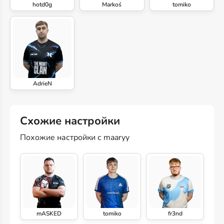
hotd0g
Markoś
tomiko
AdrieN
Схожие настройки
Похожие настройки с maaryy
mASKED
tomiko
fr3nd