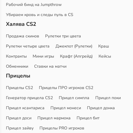
Рабочий бинд на Jumpthrow
Убираем кровь и следы пуль в CS
Халява CS2
Продажа скинов
Рулетки три цвета
Рулетки четыре цвета
Джекпот (Рулетки)
Краш
Контракты
Мини игры
Крафт (Апгрейд)
Кейсы
Обменники
Ставки на матчи
Прицелы
Прицелы CS2
Прицелы ПРО игроков CS2
Генератор прицела CS2
Прицел симпла
Прицел поки
Прицел ксантариса
Прицел монеси
Прицел донка
Прицел доси
Прицел мармока
Прицел бит
Прицел зайву
Прицелы PRO игроков