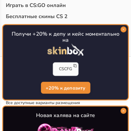
Играть в CS:GO онлайн
Бесплатные скины CS 2
Топ сайтов с халявой КС 2
О проекте
Получи +20% к депу и кейс моментально
на
CS-CONFIG
CSCFG
Конфиги игроков CS2
CS-CONFIG.com © 2020-2026 г.
Политика конфиденциальности
+20% к депозиту
РЕКЛАМА НА САЙТЕ
Все доступные варианты размещения
Согласие на обработку данных
О CS-CONFIG.COM
Новая халява на сайте
CFG pro CS 2 - именно это мы и размещаем на нашем
проекте, иными словами мы предоставляем пользователям