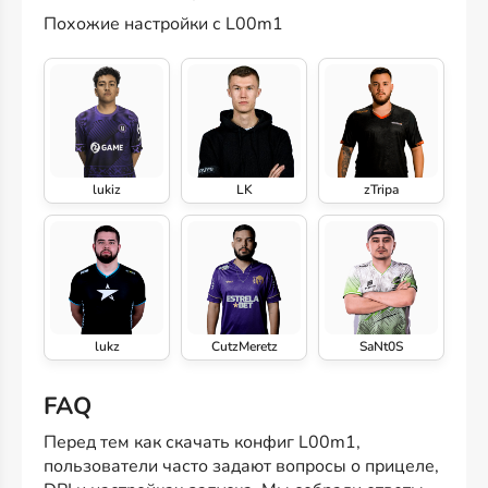
Похожие настройки с L00m1
lukiz
LK
zTripa
lukz
CutzMeretz
SaNt0S
FAQ
Перед тем как скачать конфиг L00m1,
пользователи часто задают вопросы о прицеле,