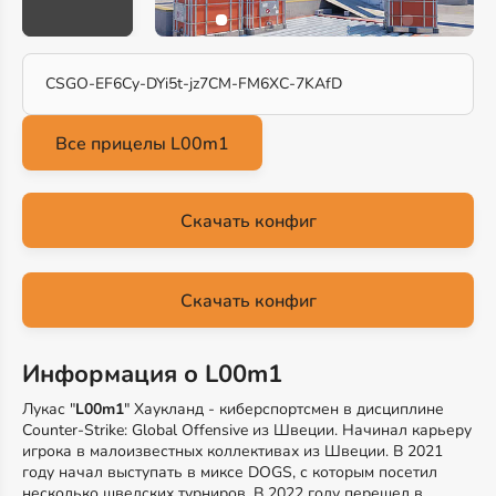
CSGO-EF6Cy-DYi5t-jz7CM-FM6XC-7KAfD
Скачать конфиг
Скачать конфиг
Информация о L00m1
Лукас "
L00m1
" Хаукланд - киберспортсмен в дисциплине
Counter-Strike: Global Offensive из Швеции. Начинал карьеру
игрока в малоизвестных коллективах из Швеции. В 2021
году начал выступать в миксе DOGS, с которым посетил
несколько шведских турниров. В 2022 году перешел в