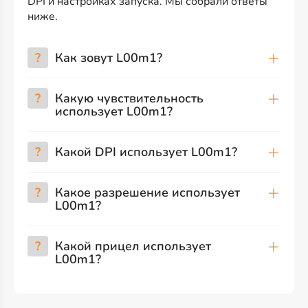
DPI и настройках запуска. Мы собрали ответы
ниже.
?
Как зовут L00m1?
?
Какую чувствительность
использует L00m1?
?
Какой DPI использует L00m1?
?
Какое разрешение использует
L00m1?
?
Какой прицел использует
L00m1?