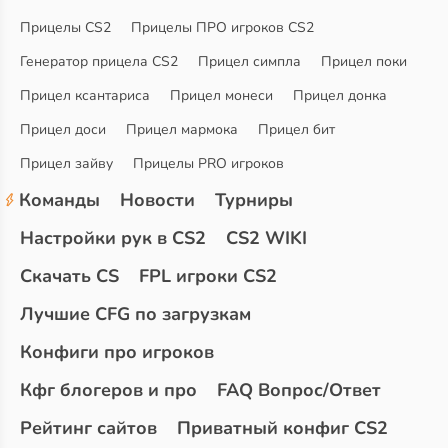
Прицелы CS2
Прицелы ПРО игроков CS2
Генератор прицела CS2
Прицел симпла
Прицел поки
Прицел ксантариса
Прицел монеси
Прицел донка
Прицел доси
Прицел мармока
Прицел бит
Прицел зайву
Прицелы PRO игроков
Команды
Новости
Турниры
Настройки рук в CS2
CS2 WIKI
Скачать CS
FPL игроки CS2
Лучшие CFG по загрузкам
Конфиги про игроков
Кфг блогеров и про
FAQ Вопрос/Ответ
Рейтинг сайтов
Приватный конфиг CS2