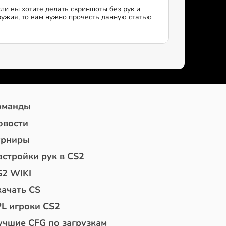
сли вы хотите делать скриншоты без рук и
ружия, то вам нужно прочесть данную статью
оманды
овости
урниры
астройки рук в CS2
S2 WIKI
качать CS
PL игроки CS2
учшие CFG по загрузкам