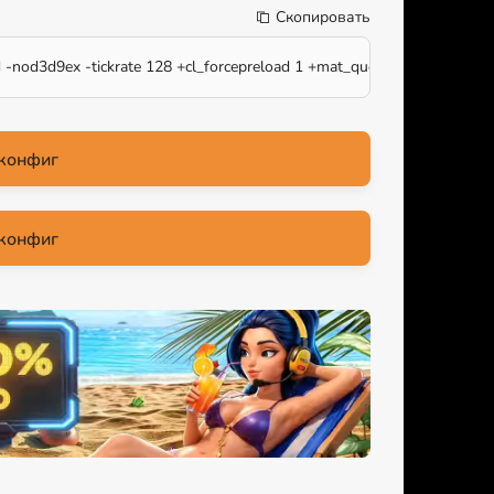
Скопировать
id -nod3d9ex -tickrate 128 +cl_forcepreload 1 +mat_queue_mode 2
конфиг
конфиг