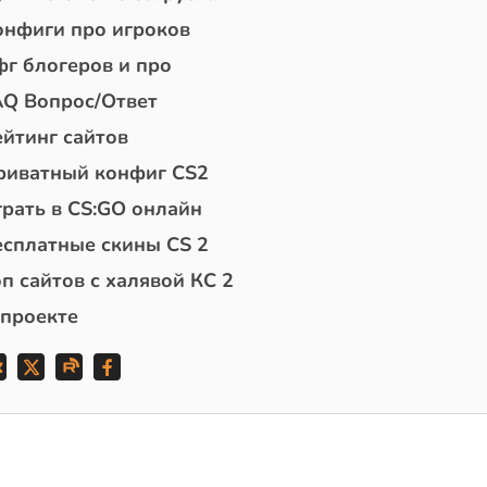
онфиги про игроков
фг блогеров и про
AQ Вопрос/Ответ
ейтинг сайтов
риватный конфиг CS2
грать в CS:GO онлайн
есплатные скины CS 2
п сайтов с халявой КС 2
 проекте