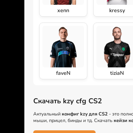
xenn
kressy
faveN
tiziaN
Скачать kzy cfg CS2
Актуальный
конфиг kzy для CS2
- это полн
мыши, прицел, бинды и тд. Скачать
кейзи к