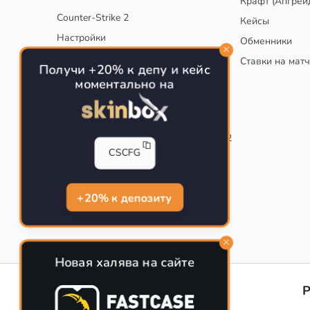
Крафт (Апгрей
Counter-Strike 2
Кейсы
Настройки
Обменники
Руководство
Ставки на мат
Получи +20% к депу и кейс
Тактики
моментально на
Конфиг для тренировок в CS
Как сохранить свой конфиг CS
Инста смоки на карте de_mirage в CS2
CSCFG
Рабочий бинд на Jumpthrow
Убираем кровь и следы пуль в CS
+20% к депозиту
Новая халява на сайте
CS-CONFIG
Конфиги игроков CS2