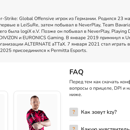
-Strike: Global Offensive игрок из Германии. Родился 23 м
первые в LeiSuRe, затем побывал в NeverPlay, Team Bavari
его была logiX e.V. Позже он побывал в NeverPlay, Playing
DIVIZON и EURONICS Gaming. В январе 2019 примкнул к Unic
рганизации ALTERNATE aTTaX. 7 января 2021 стал играть в
2025 присоединился к Permitta Esports.
FAQ
Перед тем как скачать конф
вопросы о прицеле, DPI и 
ниже.
?
Как зовут kzy?
?
Какую чувствитель