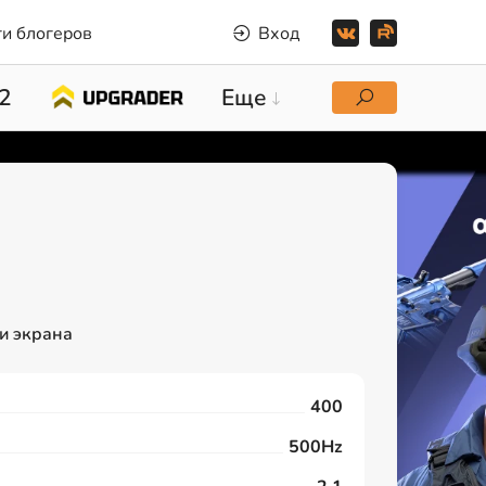
и блогеров
Вход
2
Еще
и экрана
400
500Hz