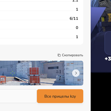
2.1
1
6/11
0
1
Скопировать