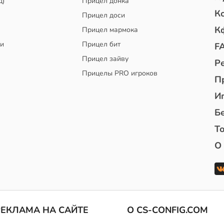
д)
Прицел донка
К
Прицел доси
К
Прицел мармока
чи
Прицел бит
F
Прицел зайву
Р
Прицелы PRO игроков
П
И
Б
То
О
РЕКЛАМА НА САЙТЕ
О CS-CONFIG.COM