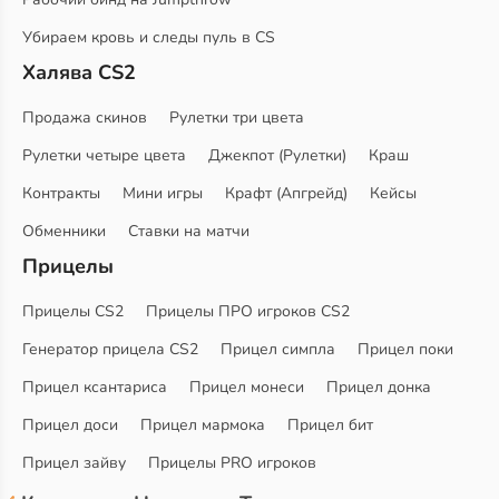
Убираем кровь и следы пуль в CS
Халява CS2
Продажа скинов
Рулетки три цвета
Рулетки четыре цвета
Джекпот (Рулетки)
Краш
Контракты
Мини игры
Крафт (Апгрейд)
Кейсы
Обменники
Ставки на матчи
Прицелы
Прицелы CS2
Прицелы ПРО игроков CS2
Генератор прицела CS2
Прицел симпла
Прицел поки
Прицел ксантариса
Прицел монеси
Прицел донка
Прицел доси
Прицел мармока
Прицел бит
Прицел зайву
Прицелы PRO игроков