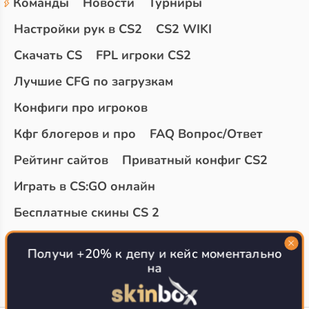
Команды
Новости
Турниры
Настройки рук в CS2
CS2 WIKI
Скачать CS
FPL игроки CS2
Лучшие CFG по загрузкам
Конфиги про игроков
Кфг блогеров и про
FAQ Вопрос/Ответ
Рейтинг сайтов
Приватный конфиг CS2
Играть в CS:GO онлайн
Бесплатные скины CS 2
Топ сайтов с халявой КС 2
О проекте
Получи +20% к депу и кейс моментально
на