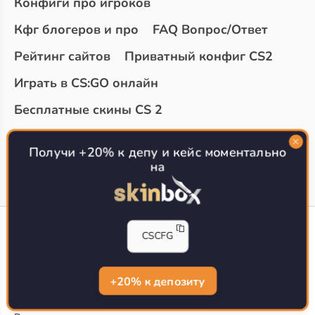
Конфиги про игроков
Кфг блогеров и про
FAQ Вопрос/Ответ
Рейтинг сайтов
Приватный конфиг CS2
Играть в CS:GO онлайн
Бесплатные скины CS 2
Топ сайтов с халявой КС 2
О проекте
Получи +20% к депу и кейс моментально
на
CS-CONFIG
CSCFG
Конфиги игроков CS2
CS-CONFIG.com © 2020-2026 г.
Политика конфиденциальности
+20% к депозиту
РЕКЛАМА НА САЙТЕ