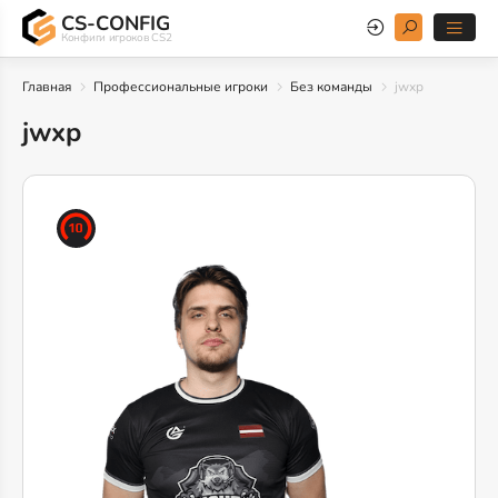
CS-CONFIG
Конфиги игроков CS2
Главная
Профессиональные игроки
Без команды
jwxp
jwxp