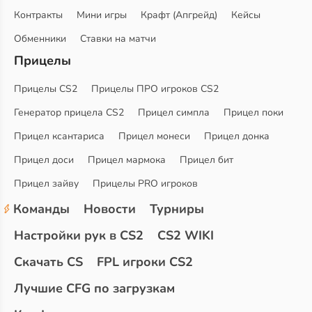
Контракты
Мини игры
Крафт (Апгрейд)
Кейсы
Обменники
Ставки на матчи
Прицелы
Прицелы CS2
Прицелы ПРО игроков CS2
Генератор прицела CS2
Прицел симпла
Прицел поки
Прицел ксантариса
Прицел монеси
Прицел донка
Прицел доси
Прицел мармока
Прицел бит
Прицел зайву
Прицелы PRO игроков
Команды
Новости
Турниры
Настройки рук в CS2
CS2 WIKI
Скачать CS
FPL игроки CS2
Лучшие CFG по загрузкам