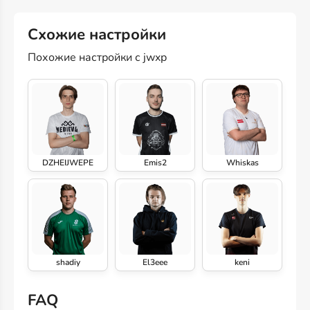
Схожие настройки
Похожие настройки с jwxp
DZHEIJWEPE
Emis2
Whiskas
shadiy
El3eee
keni
FAQ