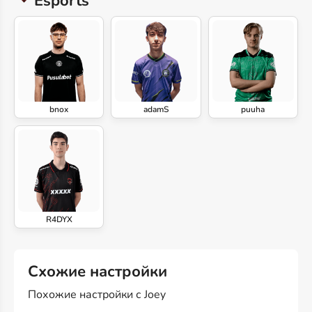
Esports
bnox
adamS
puuha
R4DYX
Схожие настройки
Похожие настройки с Joey