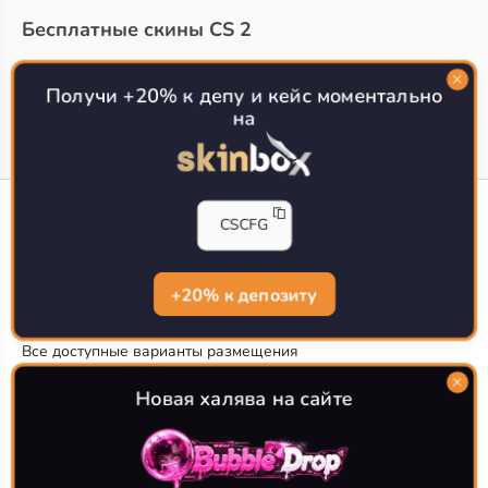
Бесплатные скины CS 2
Топ сайтов с халявой КС 2
О проекте
Получи +20% к депу и кейс моментально
на
CS-CONFIG
CSCFG
Конфиги игроков CS2
CS-CONFIG.com © 2020-2026 г.
Политика конфиденциальности
+20% к депозиту
РЕКЛАМА НА САЙТЕ
Все доступные варианты размещения
Согласие на обработку данных
О CS-CONFIG.COM
Новая халява на сайте
CFG pro CS 2 - именно это мы и размещаем на нашем
проекте, иными словами мы предоставляем пользователям
актуальные
конфиги про игроков кс2
. Также вы сможете
самостоятельно поделиться своими настройками с другими