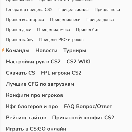
Генератор прицела CS2
Прицел симпла
Прицел поки
Прицел ксантариса
Прицел монеси
Прицел донка
Прицел доси
Прицел мармока
Прицел бит
Прицел зайву
Прицелы PRO игроков
Команды
Новости
Турниры
Настройки рук в CS2
CS2 WIKI
Скачать CS
FPL игроки CS2
Лучшие CFG по загрузкам
Конфиги про игроков
Кфг блогеров и про
FAQ Вопрос/Ответ
Рейтинг сайтов
Приватный конфиг CS2
Играть в CS:GO онлайн