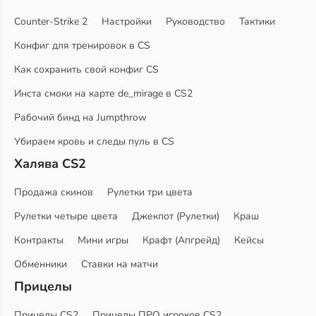
Counter-Strike 2
Настройки
Руководство
Тактики
Конфиг для тренировок в CS
Как сохранить свой конфиг CS
Инста смоки на карте de_mirage в CS2
Рабочий бинд на Jumpthrow
Убираем кровь и следы пуль в CS
Халява CS2
Продажа скинов
Рулетки три цвета
Рулетки четыре цвета
Джекпот (Рулетки)
Краш
Контракты
Мини игры
Крафт (Апгрейд)
Кейсы
Обменники
Ставки на матчи
Прицелы
Прицелы CS2
Прицелы ПРО игроков CS2