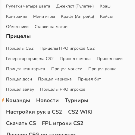
Рулетки четыре цвета
Джекпот (Рулетки)
Краш
Контракты
Мини игры
Крафт (Апгрейд)
Кейсы
Обменники
Ставки на матчи
Прицелы
Прицелы CS2
Прицелы ПРО игроков CS2
Генератор прицела CS2
Прицел симпла
Прицел поки
Прицел ксантариса
Прицел монеси
Прицел донка
Прицел доси
Прицел мармока
Прицел бит
Прицел зайву
Прицелы PRO игроков
Команды
Новости
Турниры
Настройки рук в CS2
CS2 WIKI
Скачать CS
FPL игроки CS2
Лучшие CFG по загрузкам