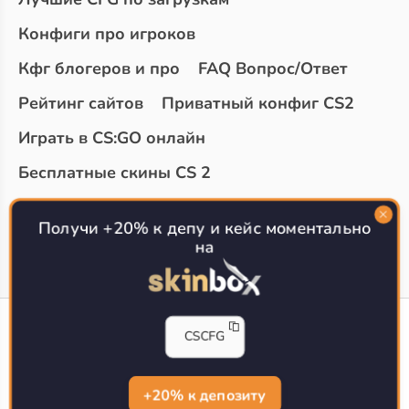
Конфиги про игроков
Кфг блогеров и про
FAQ Вопрос/Ответ
Рейтинг сайтов
Приватный конфиг CS2
Играть в CS:GO онлайн
Бесплатные скины CS 2
Топ сайтов с халявой КС 2
О проекте
Получи +20% к депу и кейс моментально
на
CS-CONFIG
CSCFG
Конфиги игроков CS2
CS-CONFIG.com © 2020-2026 г.
Политика конфиденциальности
+20% к депозиту
РЕКЛАМА НА САЙТЕ