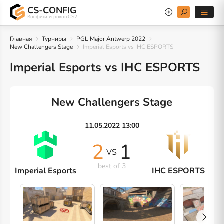
CS-CONFIG
Конфиги игроков CS2
Главная
Турниры
PGL Major Antwerp 2022
New Challengers Stage
Imperial Esports vs IHC ESPORTS
Imperial Esports vs IHC ESPORTS
New Challengers Stage
11.05.2022 13:00
2
1
VS
best of 3
Imperial Esports
IHC ESPORTS