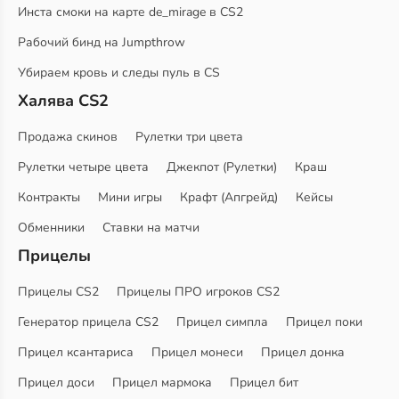
Инста смоки на карте de_mirage в CS2
Рабочий бинд на Jumpthrow
Убираем кровь и следы пуль в CS
Халява CS2
Продажа скинов
Рулетки три цвета
Рулетки четыре цвета
Джекпот (Рулетки)
Краш
Контракты
Мини игры
Крафт (Апгрейд)
Кейсы
Обменники
Ставки на матчи
Прицелы
Прицелы CS2
Прицелы ПРО игроков CS2
Генератор прицела CS2
Прицел симпла
Прицел поки
Прицел ксантариса
Прицел монеси
Прицел донка
Прицел доси
Прицел мармока
Прицел бит