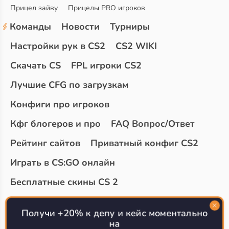
Прицел зайву
Прицелы PRO игроков
Команды
Новости
Турниры
Настройки рук в CS2
CS2 WIKI
Скачать CS
FPL игроки CS2
Лучшие CFG по загрузкам
Конфиги про игроков
Кфг блогеров и про
FAQ Вопрос/Ответ
Рейтинг сайтов
Приватный конфиг CS2
Играть в CS:GO онлайн
Бесплатные скины CS 2
Топ сайтов с халявой КС 2
О проекте
Получи +20% к депу и кейс моментально
на