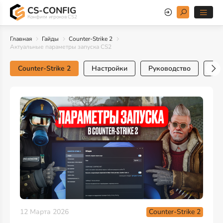
CS-CONFIG
Конфиги игроков CS2
Главная
Гайды
Counter-Strike 2
Актуальные параметры запуска CS2
Counter-Strike 2
Настройки
Руководство
Тр
Counter-Strike 2
12 Марта 2026