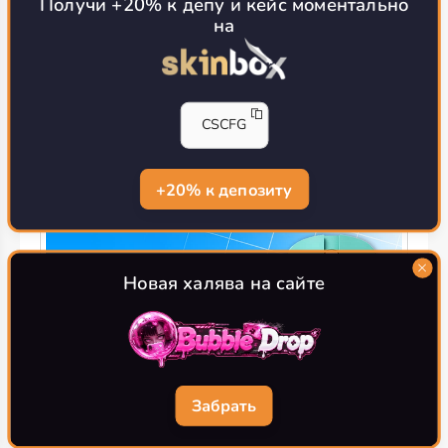
Получи +20% к депу и кейс моментально
на
Counter-Strike 2
11 Октября 2024
CSCFG
Лучшие скины для UMP-45 в CS2
Подборка красивых и топовых скинов на UMP-45 в
+20% к депозиту
Counter-Strike 2
Новая халява на сайте
Забрать