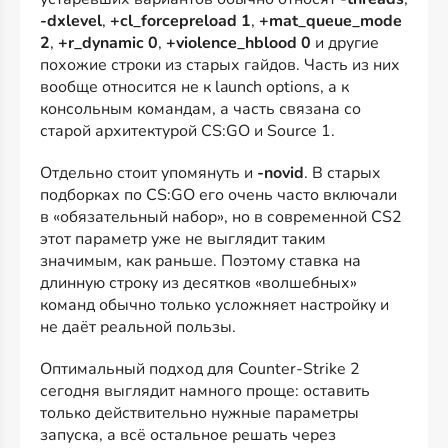
-dxlevel
,
+cl_forcepreload 1
,
+mat_queue_mode
2
,
+r_dynamic 0
,
+violence_hblood 0
и другие
похожие строки из старых гайдов. Часть из них
вообще относится не к launch options, а к
консольным командам, а часть связана со
старой архитектурой CS:GO и Source 1.
Отдельно стоит упомянуть и
-novid
. В старых
подборках по CS:GO его очень часто включали
в «обязательный набор», но в современной CS2
этот параметр уже не выглядит таким
значимым, как раньше. Поэтому ставка на
длинную строку из десятков «волшебных»
команд обычно только усложняет настройку и
не даёт реальной пользы.
Оптимальный подход для Counter-Strike 2
сегодня выглядит намного проще: оставить
только действительно нужные параметры
запуска, а всё остальное решать через