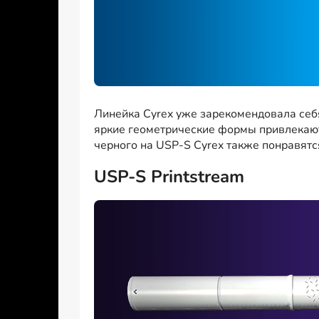
Линейка Cyrex уже зарекомендовала себя
яркие геометрические формы привлекают 
черного на USP-S Cyrex также понравятс
USP-S Printstream