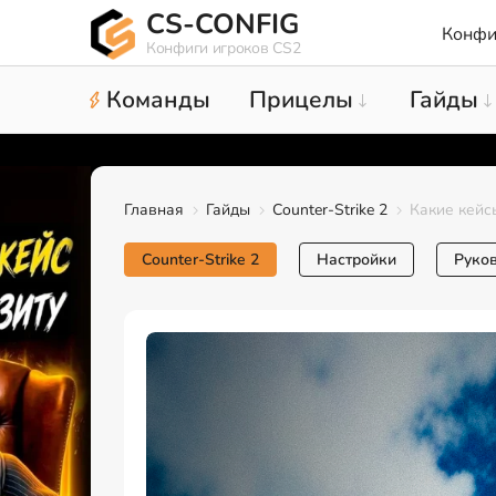
CS-CONFIG
Конфи
Конфиги игроков CS2
Команды
Прицелы
Гайды
Главная
Гайды
Counter-Strike 2
Какие кейс
Counter-Strike 2
Настройки
Руко