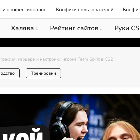
ги профессионалов
Конфиги пользователей
Конфиг
Халява
Рейтинг сайтов
Руки CS
рафия, карьера и настройки игрока Team Spirit в CS2
водство
Тренировки