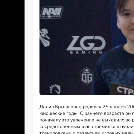
Данил Крышковец родился 25 января 2007 
юношеские годы. С раннего возраста он 
поначалу это увлечение не выходило за
сосредоточенным и не стремился к публи
тренировками и развитием игровых навы