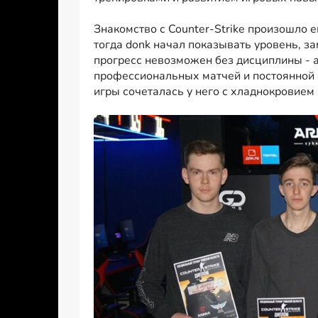
Знакомство с Counter-Strike произошло 
тогда donk начал показывать уровень, з
прогресс невозможен без дисциплины - 
профессиональных матчей и постоянной 
игры сочеталась у него с хладнокровием 