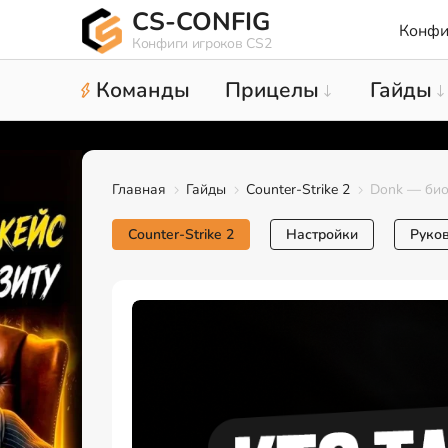
CS-CONFIG
Конфи
Конфиги игроков CS2
Команды
Прицелы
Гайды
Главная
Гайды
Counter-Strike 2
Donk — биог
Counter-Strike 2
Настройки
Руко