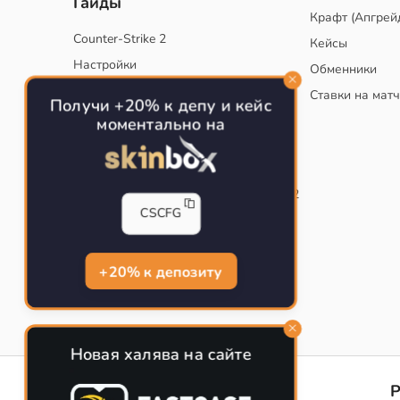
Гайды
Крафт (Апгрей
Counter-Strike 2
Кейсы
Настройки
Обменники
Руководство
Ставки на мат
Получи +20% к депу и кейс
Тактики
моментально на
Конфиг для тренировок в CS
Как сохранить свой конфиг CS
Инста смоки на карте de_mirage в CS2
CSCFG
Рабочий бинд на Jumpthrow
Убираем кровь и следы пуль в CS
+20% к депозиту
Новая халява на сайте
CS-CONFIG