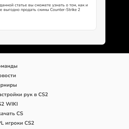
 данной статье вы сможете узнать о том, как и
де выгодно продать скины Counter-Strike 2
оманды
овости
урниры
астройки рук в CS2
S2 WIKI
качать CS
PL игроки CS2