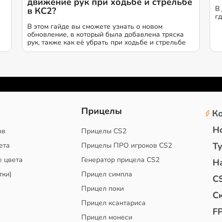
движение рук при ходьбе и стрельбе
В
в КС2?
г
В этом гайде вы сможете узнать о новом
обновление, в который была добавлена тряска
рук, также как её убрать при ходьбе и стрельбе
2
Прицелы
К
Н
ов
Прицелы CS2
Т
ета
Прицелы ПРО игроков CS2
е цвета
Генератор прицела CS2
Н
тки)
Прицел симпла
C
Прицел поки
С
Прицел ксантариса
F
Прицел монеси