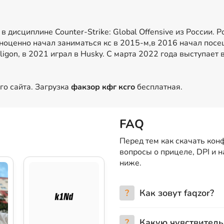
в дисциплине Counter-Strike: Global Offensive из России.
олноценно начал заниматься кс в 2015-м,в 2016 начал пос
ligon, в 2021 играл в Husky. С марта 2022 года выступае
о сайта. Загрузка
факзор кфг ксго
бесплатная.
FAQ
Перед тем как скачать конф
вопросы о прицеле, DPI и 
ниже.
?
Как зовут faqzor?
?
Какую чувствитель