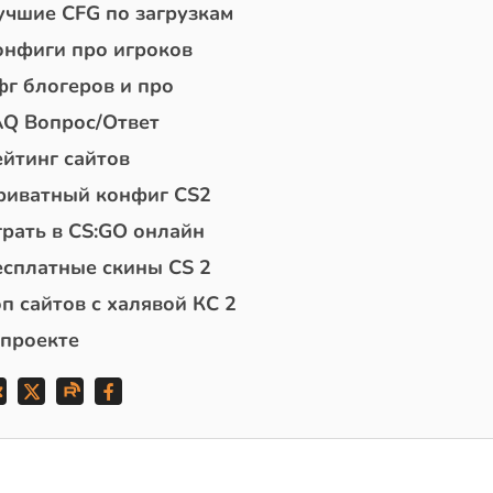
учшие CFG по загрузкам
онфиги про игроков
фг блогеров и про
AQ Вопрос/Ответ
ейтинг сайтов
риватный конфиг CS2
грать в CS:GO онлайн
есплатные скины CS 2
п сайтов с халявой КС 2
 проекте