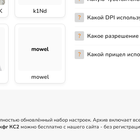
K
k1Nd
?
Какой DPI использу
?
Какое разрешение 
?
Какой прицел испо
mowel
олностью обновлённый набор настроек. Архив включает вс
кфг КС2
можно бесплатно с нашего сайта - без регистраци