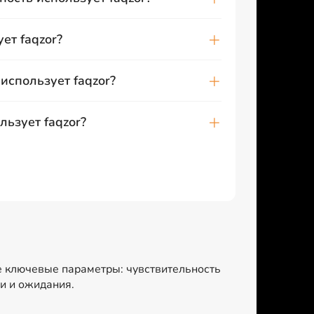
ет faqzor?
использует faqzor?
льзует faqzor?
е ключевые параметры: чувствительность
и и ожидания.