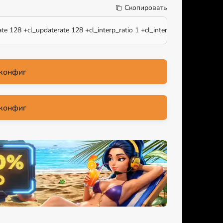
Скопировать
ate 128 +cl_updaterate 128 +cl_interp_ratio 1 +cl_interp 0 +mat_queue
конфиг
конфиг