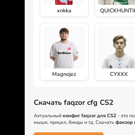
xnkka
QUICKHUNTI
Magnojez
CYXXX
Скачать faqzor cfg CS2
Актуальный
конфиг faqzor для CS2
- это п
мыши, прицел, бинды и тд. Скачать
факзор 