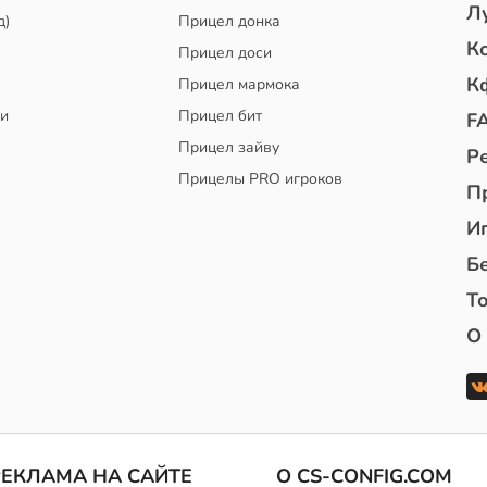
Л
д)
Прицел донка
К
Прицел доси
К
Прицел мармока
чи
Прицел бит
F
Прицел зайву
Р
Прицелы PRO игроков
П
И
Б
То
О
РЕКЛАМА НА САЙТЕ
О CS-CONFIG.COM