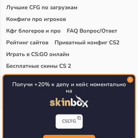
Лучшие CFG по загрузкам
Конфиги про игроков
Кфг блогеров и про
FAQ Вопрос/Ответ
Рейтинг сайтов
Приватный конфиг CS2
Играть в CS:GO онлайн
Бесплатные скины CS 2
Топ сайтов с халявой КС 2
О проекте
Получи +20% к депу и кейс моментально
на
CS-CONFIG
CSCFG
Конфиги игроков CS2
CS-CONFIG.com © 2020-2026 г.