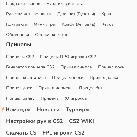
Продажа скинов
Рулетки три цвета
Рулетки четыре цвета
Джекпот (Рулетки)
Краш
Контракты
Мини игры
Крафт (Апгрейд)
Кейсы
Обменники
Ставки на матчи
Прицелы
Прицелы CS2
Прицелы ПРО игроков CS2
Генератор прицела CS2
Прицел симпла
Прицел поки
Прицел ксантариса
Прицел монеси
Прицел донка
Прицел доси
Прицел мармока
Прицел бит
Прицел зайву
Прицелы PRO игроков
Команды
Новости
Турниры
Настройки рук в CS2
CS2 WIKI
Скачать CS
FPL игроки CS2