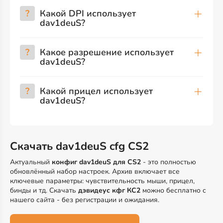
?
Какой DPI использует
dav1deuS?
?
Какое разрешение использует
dav1deuS?
?
Какой прицел использует
dav1deuS?
Скачать dav1deuS cfg CS2
Актуальный
конфиг dav1deuS для CS2
- это полностью
обновлённый набор настроек. Архив включает все
ключевые параметры: чувствительность мыши, прицел,
бинды и тд. Скачать
дэвидеус кфг КС2
можно бесплатно с
нашего сайта - без регистрации и ожидания.