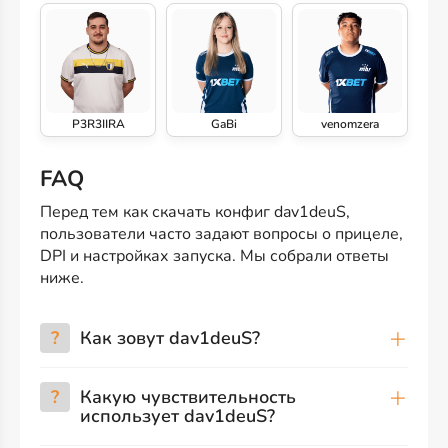
P3R3IIRA
GaBi
venomzera
FAQ
Перед тем как скачать конфиг dav1deuS,
пользователи часто задают вопросы о прицеле,
DPI и настройках запуска. Мы собрали ответы
ниже.
?
Как зовут dav1deuS?
?
Какую чувствительность
использует dav1deuS?