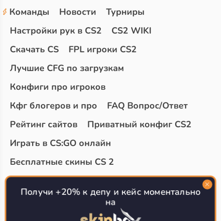
Команды
Новости
Турниры
Настройки рук в CS2
CS2 WIKI
Скачать CS
FPL игроки CS2
Лучшие CFG по загрузкам
Конфиги про игроков
Кфг блогеров и про
FAQ Вопрос/Ответ
Рейтинг сайтов
Приватный конфиг CS2
Играть в CS:GO онлайн
Бесплатные скины CS 2
Топ сайтов с халявой КС 2
О проекте
Получи +20% к депу и кейс моментально
на