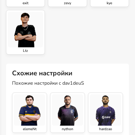
exit
zevy
kye
Ltz
Схожие настройки
Похожие настройки с dav1deuS
elemeNt
nython
hardzao