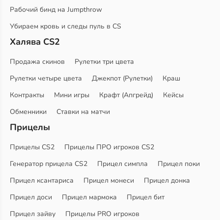
Рабочий бинд на Jumpthrow
Убираем кровь и следы пуль в CS
Халява CS2
Продажа скинов
Рулетки три цвета
Рулетки четыре цвета
Джекпот (Рулетки)
Краш
Контракты
Мини игры
Крафт (Апгрейд)
Кейсы
Обменники
Ставки на матчи
Прицелы
Прицелы CS2
Прицелы ПРО игроков CS2
Генератор прицела CS2
Прицел симпла
Прицел поки
Прицел ксантариса
Прицел монеси
Прицел донка
Прицел доси
Прицел мармока
Прицел бит
Прицел зайву
Прицелы PRO игроков