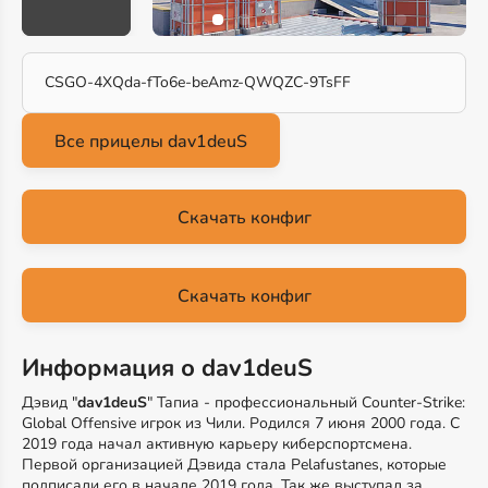
CSGO-4XQda-fTo6e-beAmz-QWQZC-9TsFF
Скачать конфиг
Скачать конфиг
Информация о dav1deuS
Дэвид "
dav1deuS
" Тапиа - профессиональный Counter-Strike:
Global Offensive игрок из Чили. Родился 7 июня 2000 года. С
2019 года начал активную карьеру киберспортсмена.
Первой организацией Дэвида стала Pelafustanes, которые
подписали его в начале 2019 года. Так же выступал за