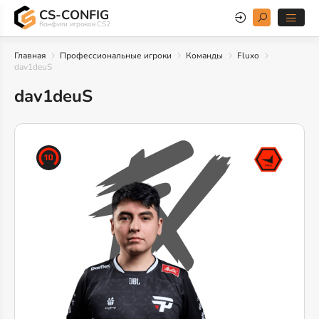
CS-CONFIG
Конфиги игроков CS2
Главная
Профессиональные игроки
Команды
Fluxo
dav1deuS
dav1deuS