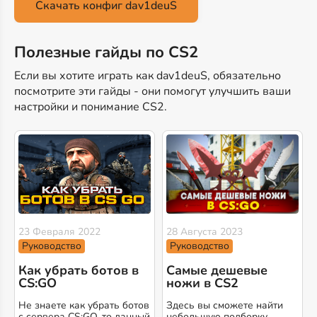
Скачать конфиг dav1deuS
Полезные гайды по CS2
Если вы хотите играть как dav1deuS, обязательно
посмотрите эти гайды - они помогут улучшить ваши
настройки и понимание CS2.
23 Февраля 2022
28 Августа 2023
Руководство
Руководство
Как убрать ботов в
Самые дешевые
CS:GO
ножи в CS2
Не знаете как убрать ботов
Здесь вы сможете найти
с сервера CS:GO, то данный
небольшую подборку