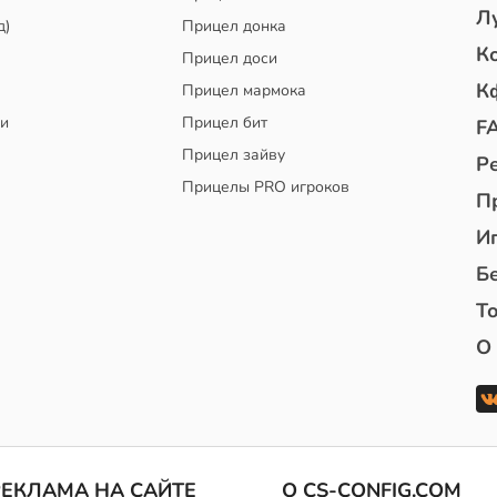
Л
д)
Прицел донка
К
Прицел доси
К
Прицел мармока
чи
Прицел бит
F
Прицел зайву
Р
Прицелы PRO игроков
П
И
Б
То
О
РЕКЛАМА НА САЙТЕ
О CS-CONFIG.COM