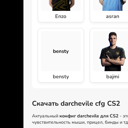
Enzo
asran
bensty
bajmi
Скачать darchevile cfg CS2
Актуальный
конфиг darchevile для CS2
- э
чувствительность мыши, прицел, бинды и т