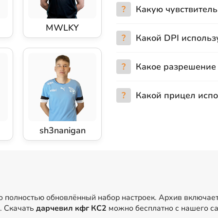
?
Какую чувствительн
MWLKY
?
Какой DPI использу
?
Какое разрешение 
?
Какой прицел испол
sh3nanigan
то полностью обновлённый набор настроек. Архив включае
д. Скачать
дарчевил кфг КС2
можно бесплатно с нашего са