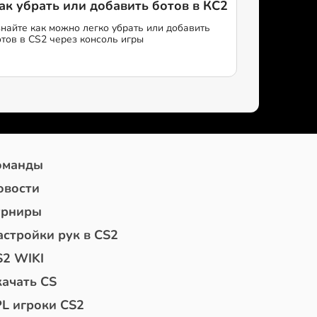
ак убрать или добавить ботов в КС2
знайте как можно легко убрать или добавить
отов в CS2 через консоль игры
оманды
овости
урниры
астройки рук в CS2
S2 WIKI
качать CS
PL игроки CS2