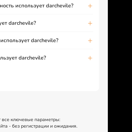
ость использует darchevile?
ет darchevile?
использует darchevile?
ьзует darchevile?
т все ключевые параметры:
йта - без регистрации и ожидания.