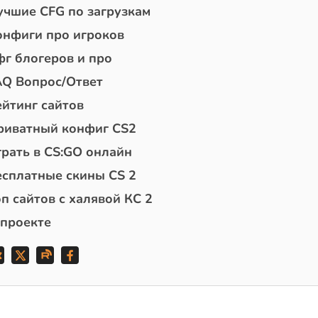
учшие CFG по загрузкам
онфиги про игроков
фг блогеров и про
AQ Вопрос/Ответ
ейтинг сайтов
риватный конфиг CS2
грать в CS:GO онлайн
есплатные скины CS 2
п сайтов с халявой КС 2
 проекте