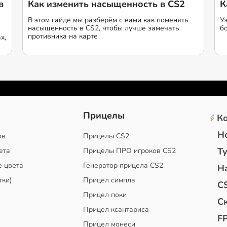
в
Как изменить насыщенность в CS2
К
В этом гайде мы разберём с вами как поменять
У
насыщенность в CS2, чтобы лучше замечать
б
противника на карте
х,
2
Прицелы
К
Н
ов
Прицелы CS2
Т
ета
Прицелы ПРО игроков CS2
е цвета
Генератор прицела CS2
Н
тки)
Прицел симпла
C
Прицел поки
С
Прицел ксантариса
F
Прицел монеси