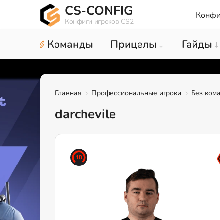
CS-CONFIG
Конфи
Конфиги игроков CS2
Команды
Прицелы
Гайды
Главная
Профессиональные игроки
Без ком
darchevile