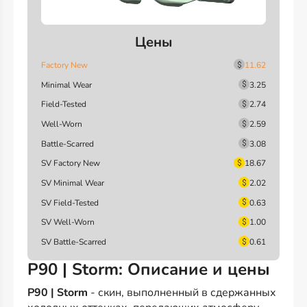
Цены
Factory New
11.62
Minimal Wear
3.25
Field-Tested
2.74
Well-Worn
2.59
Battle-Scarred
3.08
SV Factory New
18.67
SV Minimal Wear
2.02
SV Field-Tested
0.63
SV Well-Worn
1.00
SV Battle-Scarred
0.61
P90 | Storm: Описание и цены
P90 | Storm
- скин, выполненный в сдержанных