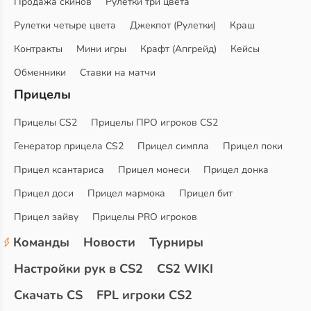
Продажа скинов
Рулетки три цвета
Рулетки четыре цвета
Джекпот (Рулетки)
Краш
Контракты
Мини игры
Крафт (Апгрейд)
Кейсы
Обменники
Ставки на матчи
Прицелы
Прицелы CS2
Прицелы ПРО игроков CS2
Генератор прицела CS2
Прицел симпла
Прицел поки
Прицел ксантариса
Прицел монеси
Прицел донка
Прицел доси
Прицел мармока
Прицел бит
Прицел зайву
Прицелы PRO игроков
Команды
Новости
Турниры
Настройки рук в CS2
CS2 WIKI
Скачать CS
FPL игроки CS2