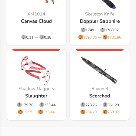
XM1014
Skeleton Knife
Canvas Cloud
Doppler Sapphire
1749
1788.92
0.11
0.38
1596.86
1731.86
Shadow Daggers
Bayonet
Slaughter
Scorched
179.78
233.44
228.26
361.23
152.5
275.44
204.28
259.97