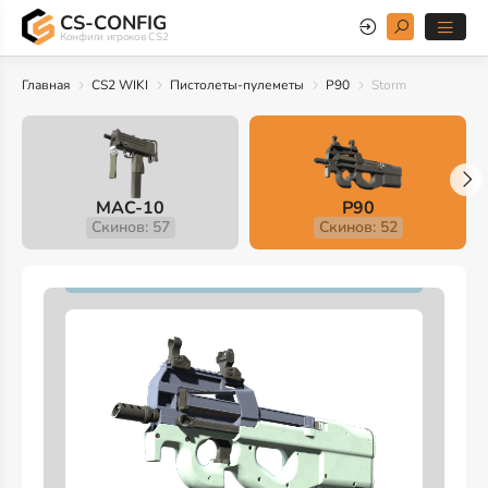
CS-CONFIG
Конфиги игроков CS2
Главная
CS2 WIKI
Пистолеты-пулеметы
P90
Storm
MAC-10
P90
Скинов: 57
Скинов: 52