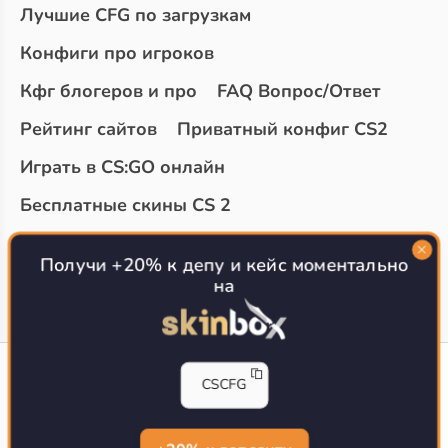
Лучшие CFG по загрузкам
Конфиги про игроков
Кфг блогеров и про
FAQ Вопрос/Ответ
Рейтинг сайтов
Приватный конфиг CS2
Играть в CS:GO онлайн
Бесплатные скины CS 2
Топ сайтов с халявой КС 2
О проекте
Получи +20% к депу и кейс моментально
на
CS-CONFIG
CSCFG
Конфиги игроков CS2
CS-CONFIG.com © 2020-2026 г.
Политика конфиденциальности