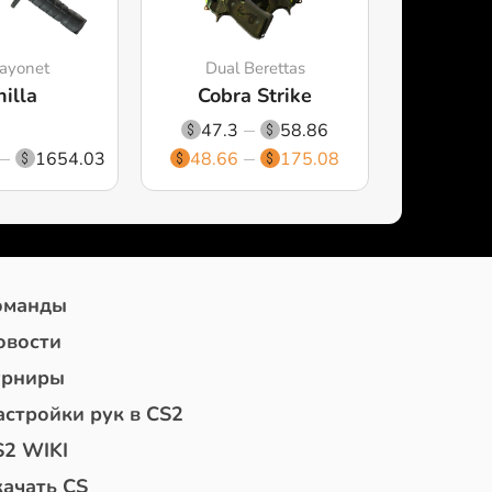
ayonet
Dual Berettas
illa
Cobra Strike
47.3
58.86
1654.03
48.66
175.08
оманды
овости
урниры
астройки рук в CS2
S2 WIKI
качать CS