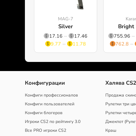
MAG-7
Kara
Silver
Bright
17.16
17.46
755.96
9.77
11.78
762.8
Конфигурации
Халява CS
Конфиги профессионалов
Продажа скин
Конфиги пользователей
Рулетки три цв
Конфиги блогеров
Рулетки четыр
Игроки CS2 по рейтингу 3.0
Джекпот (Руле
Все PRO игроки CS2
Краш