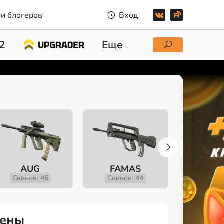
и блогеров
Вход
2
Еще
AUG
FAMAS
Gali
Скинов: 46
Скинов: 44
Скино
цены