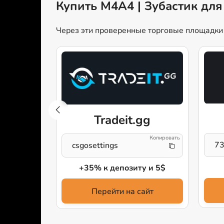
Купить M4A4 | Зубастик для
Через эти проверенные торговые площадки м
w
Tradeit.gg
7
csgosettings
родажу
+35% к депозиту и 5$
айт
Перейти на сайт