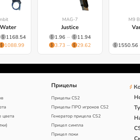
mbit
MAG-7
M9 B
 Water
Justice
Van
1168.54
1.96
11.94
1088.99
3.73
29.62
1550.56
2
Прицелы
К
Н
ов
Прицелы CS2
Т
ета
Прицелы ПРО игроков CS2
е цвета
Генератор прицела CS2
Н
тки)
Прицел симпла
C
Прицел поки
С