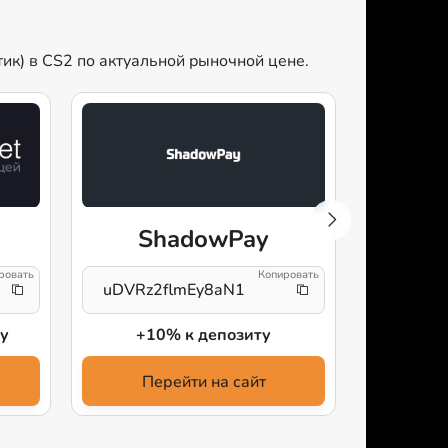
ик) в CS2 по актуальной рыночной цене.
ShadowPay
uDVRz2flmEy8aN1
config
у
+10% к депозиту
бес
Перейти на сайт
Пе