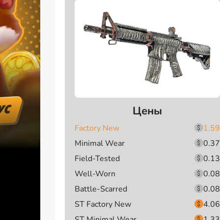
Цены
Factory New
1.59
Minimal Wear
0.37
Field-Tested
0.13
Well-Worn
0.08
Battle-Scarred
0.08
ST Factory New
4.06
ST Minimal Wear
1.33