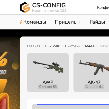
CS-CONFIG
Конфи
Конфиги игроков CS2
Команды
Прицелы
Гайды
Главная
CS2 WIKI
Винтовки
M4A4
Zubast
AWP
AK-47
Скинов: 53
Скинов: 61