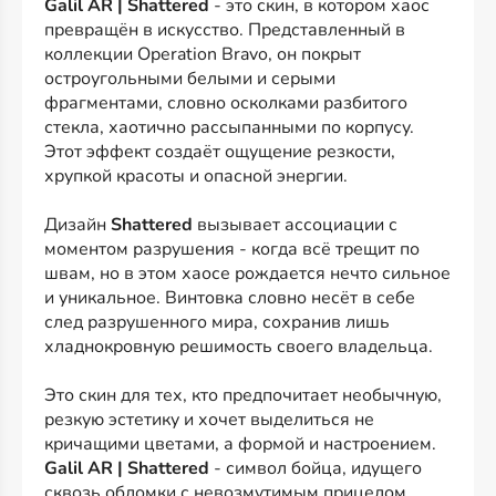
Galil AR | Shattered
- это скин, в котором хаос
превращён в искусство. Представленный в
коллекции Operation Bravo, он покрыт
остроугольными белыми и серыми
фрагментами, словно осколками разбитого
стекла, хаотично рассыпанными по корпусу.
Этот эффект создаёт ощущение резкости,
хрупкой красоты и опасной энергии.
Дизайн
Shattered
вызывает ассоциации с
моментом разрушения - когда всё трещит по
швам, но в этом хаосе рождается нечто сильное
и уникальное. Винтовка словно несёт в себе
след разрушенного мира, сохранив лишь
хладнокровную решимость своего владельца.
Это скин для тех, кто предпочитает необычную,
резкую эстетику и хочет выделиться не
кричащими цветами, а формой и настроением.
Galil AR | Shattered
- символ бойца, идущего
сквозь обломки с невозмутимым прицелом.