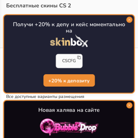
Бесплатные скины CS 2
Топ сайтов с халявой КС 2
О проекте
Получи +20% к депу и кейс моментально
на
CS-CONFIG
CSCFG
Конфиги игроков CS2
CS-CONFIG.com © 2020-2026 г.
Политика конфиденциальности
+20% к депозиту
РЕКЛАМА НА САЙТЕ
Все доступные варианты размещения
Согласие на обработку данных
О CS-CONFIG.COM
Новая халява на сайте
CFG pro CS 2 - именно это мы и размещаем на нашем
проекте, иными словами мы предоставляем пользователям
актуальные
конфиги про игроков кс2
. Также вы сможете
самостоятельно поделиться своими настройками с другими