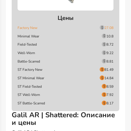
Цены
Factory New
27.08
Minimal Wear
10.8
Field-Tested
8.72
Well-Worn
9.22
Battle-Scarred
8.81
ST Factory New
81.49
ST Minimal Wear
14.84
ST Field-Tested
8.59
ST Well-Worn
7.92
ST Battle-Scarred
8.17
Galil AR | Shattered: Описание
и цены