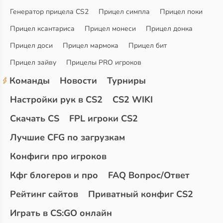
Генератор прицела CS2
Прицел симпла
Прицел поки
Прицел ксантариса
Прицел монеси
Прицел донка
Прицел доси
Прицел мармока
Прицел бит
Прицел зайву
Прицелы PRO игроков
Команды
Новости
Турниры
Настройки рук в CS2
CS2 WIKI
Скачать CS
FPL игроки CS2
Лучшие CFG по загрузкам
Конфиги про игроков
Кфг блогеров и про
FAQ Вопрос/Ответ
Рейтинг сайтов
Приватный конфиг CS2
Играть в CS:GO онлайн