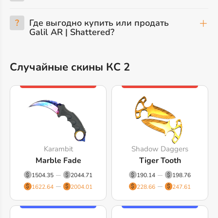
?
Где выгодно купить или продать
Galil AR | Shattered?
Случайные скины КС 2
Karambit
Shadow Daggers
Marble Fade
Tiger Tooth
1504.35
2044.71
190.14
198.76
1622.64
2004.01
228.66
247.61