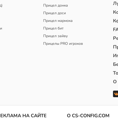
Л
д)
Прицел донка
К
Прицел доси
К
Прицел мармока
чи
Прицел бит
F
Прицел зайву
Р
Прицелы PRO игроков
П
И
Б
То
О
РЕКЛАМА НА САЙТЕ
О CS-CONFIG.COM