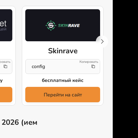
Skinrave
S
config
uDVRz2
у
бесплатный кейс
+10
Перейти на сайт
Пе
 2026 (ием