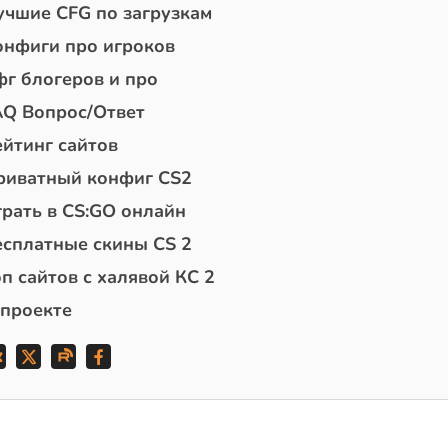
учшие CFG по загрузкам
онфиги про игроков
фг блогеров и про
AQ Вопрос/Ответ
ейтинг сайтов
риватный конфиг CS2
грать в CS:GO онлайн
есплатные скины CS 2
п сайтов с халявой КС 2
 проекте