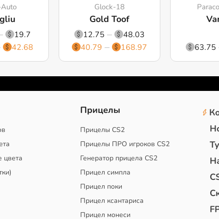
-Auto
Glock-18
Paraco
gliu
Gold Toof
Van
19.7
12.75
48.03
42.68
40.79
168.97
63.75
2
Прицелы
К
Н
ов
Прицелы CS2
Т
ета
Прицелы ПРО игроков CS2
е цвета
Генератор прицела CS2
Н
тки)
Прицел симпла
C
Прицел поки
С
Прицел ксантариса
F
Прицел монеси