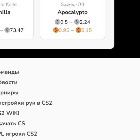
rd Knife
Sawed-Off
illa
Apocalypto
0.5
2.24
73.47
0.95
5.15
оманды
овости
урниры
астройки рук в CS2
S2 WIKI
качать CS
PL игроки CS2