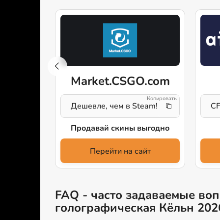
t
Market.CSGO.com
Дешевле, чем в Steam!
CF
дажу
Продавай скины выгодно
айт
Перейти на сайт
FAQ - часто задаваемые вопр
голографическая Кёльн 202