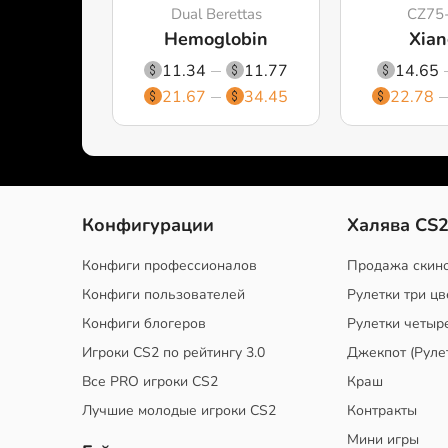
Dual Berettas
CZ75
Hemoglobin
Xian
11.34
11.77
14.65
21.67
34.45
22.78
Конфигурации
Халява CS
Конфиги профессионалов
Продажа скин
Конфиги пользователей
Рулетки три цв
Конфиги блогеров
Рулетки четыр
Игроки CS2 по рейтингу 3.0
Джекпот (Руле
Все PRO игроки CS2
Краш
Лучшие молодые игроки CS2
Контракты
Мини игры