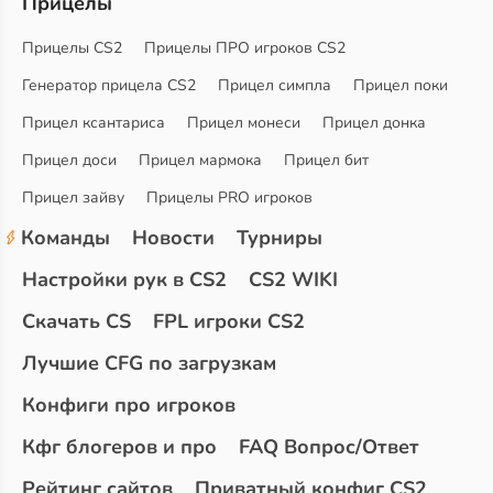
Прицелы
Прицелы CS2
Прицелы ПРО игроков CS2
Генератор прицела CS2
Прицел симпла
Прицел поки
Прицел ксантариса
Прицел монеси
Прицел донка
Прицел доси
Прицел мармока
Прицел бит
Прицел зайву
Прицелы PRO игроков
Команды
Новости
Турниры
Настройки рук в CS2
CS2 WIKI
Скачать CS
FPL игроки CS2
Лучшие CFG по загрузкам
Конфиги про игроков
Кфг блогеров и про
FAQ Вопрос/Ответ
Рейтинг сайтов
Приватный конфиг CS2