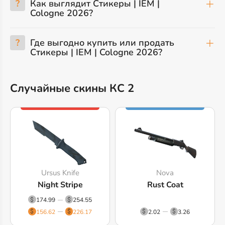
?
Как выглядит Стикеры | IEM |
Cologne 2026?
?
Где выгодно купить или продать
Стикеры | IEM | Cologne 2026?
Случайные скины КС 2
Ursus Knife
Nova
Night Stripe
Rust Coat
174.99
254.55
156.62
226.17
2.02
3.26