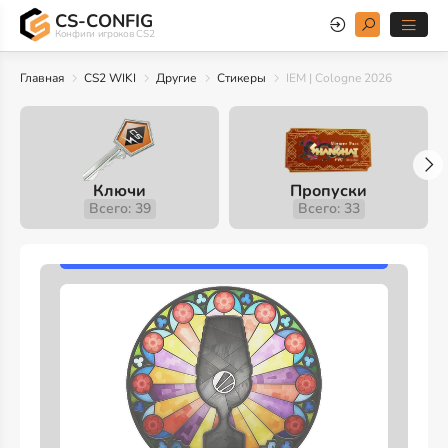
CS-CONFIG
Конфиги игроков CS2
Главная
CS2 WIKI
Другие
Стикеры
IEM | Cologne 2026
Ключи
Пропуски
Всего: 39
Всего: 33