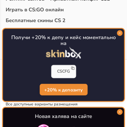
Играть в CS:GO онлайн
Бесплатные скины CS 2
Топ сайтов с халявой КС 2
О проекте
Получи +20% к депу и кейс моментально
на
CS-CONFIG
CSCFG
Конфиги игроков CS2
CS-CONFIG.com © 2020-2026 г.
Политика конфиденциальности
+20% к депозиту
РЕКЛАМА НА САЙТЕ
Все доступные варианты размещения
Согласие на обработку данных
О CS-CONFIG.COM
Новая халява на сайте
CFG pro CS 2 - именно это мы и размещаем на нашем