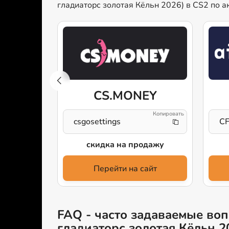
гладиаторс золотая Кёльн 2026) в CS2 по а
CS.MONEY
gg
csgosettings
CF
скидка на продажу
у и 5$
Перейти на сайт
айт
FAQ - часто задаваемые вопр
гладиаторс золотая Кёльн 2