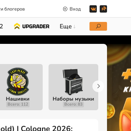
и блогеров
Вход
2
Еще
Нашивки
Наборы музыки
Инстру
Всего: 112
Всего: 83
Всего
old) | Cologne 2026: