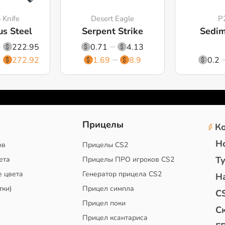
o Knife
Desert Eagle
P
s Steel
Serpent Strike
Sedim
222.95
0.71
4.13
272.92
1.69
8.9
0.2
2
Прицелы
К
Н
ов
Прицелы CS2
Т
ета
Прицелы ПРО игроков CS2
е цвета
Генератор прицела CS2
Н
тки)
Прицел симпла
C
Прицел поки
С
Прицел ксантариса