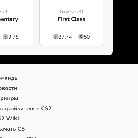
250
Sawed-Off
entary
First Class
0.78
37.74
50
оманды
овости
урниры
астройки рук в CS2
S2 WIKI
качать CS