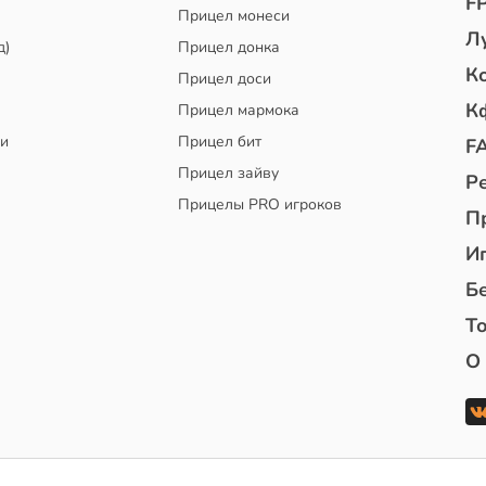
F
Прицел монеси
Л
д)
Прицел донка
К
Прицел доси
К
Прицел мармока
чи
Прицел бит
F
Прицел зайву
Р
Прицелы PRO игроков
П
И
Б
То
О