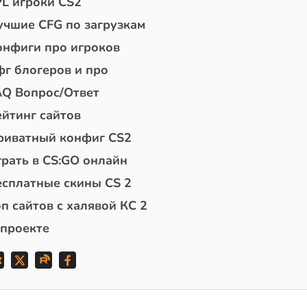
PL игроки CS2
учшие CFG по загрузкам
онфиги про игроков
фг блогеров и про
AQ Вопрос/Ответ
ейтинг сайтов
риватный конфиг CS2
грать в CS:GO онлайн
есплатные скины CS 2
п сайтов с халявой КС 2
 проекте