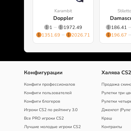
Karambit
Stilett
Doppler
Damascu
1
1972.49
186.41
1351.69
2026.71
196.67
Конфигурации
Халява CS
Конфиги профессионалов
Продажа скин
Конфиги пользователей
Рулетки три цв
Конфиги блогеров
Рулетки четыр
Игроки CS2 по рейтингу 3.0
Джекпот (Руле
Все PRO игроки CS2
Краш
Лучшие молодые игроки CS2
Контракты