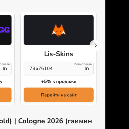
Lis-Skins
73676104
config
у
+5% к продаже
ски
Перейти на сайт
Пе
old) | Cologne 2026 (гаимин