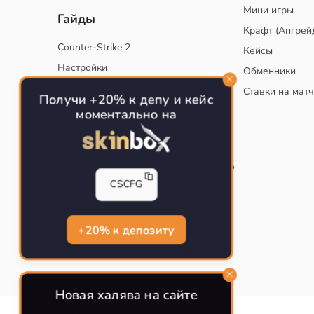
Мини игры
Гайды
Крафт (Апгрей
Counter-Strike 2
Кейсы
Настройки
Обменники
Руководство
Ставки на мат
Получи +20% к депу и кейс
Тактики
моментально на
Конфиг для тренировок в CS
Как сохранить свой конфиг CS
Инста смоки на карте de_mirage в CS2
CSCFG
Рабочий бинд на Jumpthrow
Убираем кровь и следы пуль в CS
+20% к депозиту
Новая халява на сайте