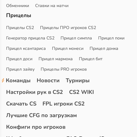
Обменники
Ставки на матчи
Прицелы
Прицелы CS2
Прицелы ПРО игроков CS2
Генератор прицела CS2
Прицел симпла
Прицел поки
Прицел ксантариса
Прицел монеси
Прицел донка
Прицел доси
Прицел мармока
Прицел бит
Прицел зайву
Прицелы PRO игроков
Команды
Новости
Турниры
Настройки рук в CS2
CS2 WIKI
Скачать CS
FPL игроки CS2
Лучшие CFG по загрузкам
Конфиги про игроков