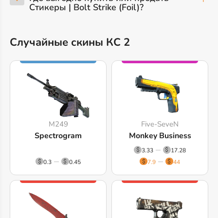
Стикеры | Bolt Strike (Foil)?
Случайные скины КС 2
M249
Five-SeveN
Spectrogram
Monkey Business
3.33
17.28
0.3
0.45
7.9
44