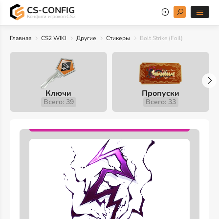
CS-CONFIG
Конфиги игроков CS2
Главная
CS2 WIKI
Другие
Стикеры
Bolt Strike (Foil)
Ключи
Пропуски
Всего: 39
Всего: 33