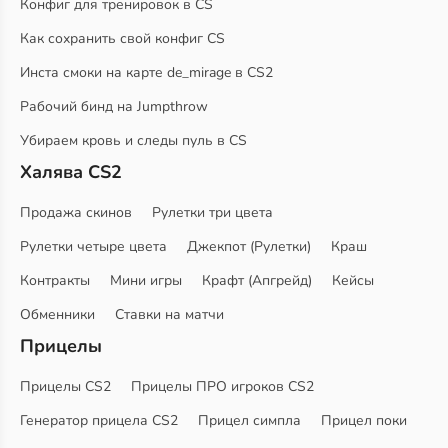
Конфиг для тренировок в CS
Как сохранить свой конфиг CS
Инста смоки на карте de_mirage в CS2
Рабочий бинд на Jumpthrow
Убираем кровь и следы пуль в CS
Халява CS2
Продажа скинов
Рулетки три цвета
Рулетки четыре цвета
Джекпот (Рулетки)
Краш
Контракты
Мини игры
Крафт (Апгрейд)
Кейсы
Обменники
Ставки на матчи
Прицелы
Прицелы CS2
Прицелы ПРО игроков CS2
Генератор прицела CS2
Прицел симпла
Прицел поки