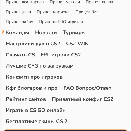
Прицел ксантариса
Прицел монеси
Прицел донка
Прицел доси
Прицел мармока
Прицел бит
Прицел зайву
Прицелы PRO игроков
Команды
Новости
Турниры
Настройки рук в CS2
CS2 WIKI
Скачать CS
FPL игроки CS2
Лучшие CFG по загрузкам
Конфиги про игроков
Кфг блогеров и про
FAQ Вопрос/Ответ
Рейтинг сайтов
Приватный конфиг CS2
Играть в CS:GO онлайн
Бесплатные скины CS 2