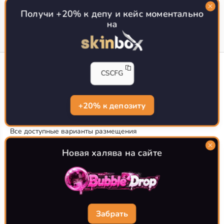
Топ сайтов с халявой КС 2
О проекте
Получи +20% к депу и кейс моментально
на
CS-CONFIG
CSCFG
Конфиги игроков CS2
CS-CONFIG.com © 2020-2026 г.
Политика конфиденциальности
+20% к депозиту
РЕКЛАМА НА САЙТЕ
Все доступные варианты размещения
Согласие на обработку данных
О CS-CONFIG.COM
Новая халява на сайте
CFG pro CS 2 - именно это мы и размещаем на нашем
проекте, иными словами мы предоставляем пользователям
актуальные
конфиги про игроков кс2
. Также вы сможете
самостоятельно поделиться своими настройками с другими
пользователями
Забрать
Разработка сайта
WebZapusk.ru