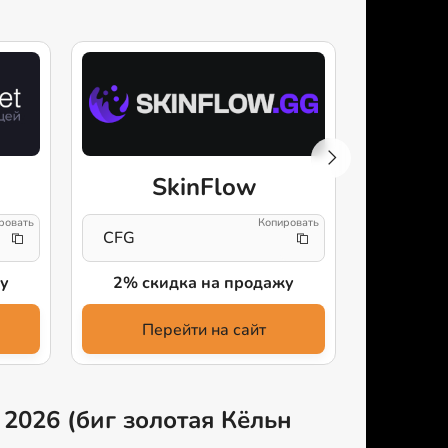
SkinFlow
S
CFG
uDVRz2
у
2% скидка на продажу
+10
Перейти на сайт
Пе
 2026 (биг золотая Кёльн