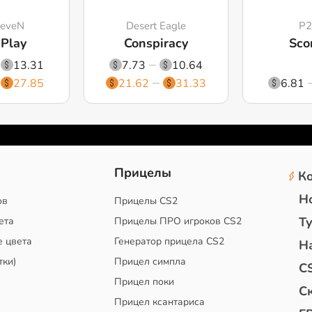
SeveN
Desert Eagle
P2
 Play
Conspiracy
Sco
13.31
7.73
10.64
27.85
21.62
31.33
6.81
2
Прицелы
К
Н
ов
Прицелы CS2
Т
ета
Прицелы ПРО игроков CS2
е цвета
Генератор прицела CS2
Н
тки)
Прицел симпла
C
Прицел поки
С
Прицел ксантариса