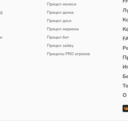
F
Прицел монеси
Л
д)
Прицел донка
К
Прицел доси
К
Прицел мармока
чи
Прицел бит
F
Прицел зайву
Р
Прицелы PRO игроков
П
И
Б
То
О