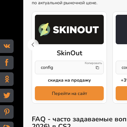
по актуальной рыночной цене.
KET
SkinOut
config
co
аже
скидка на продажу
+3
айт
Перейти на сайт
FAQ - часто задаваемые вопр
2026) в CS2