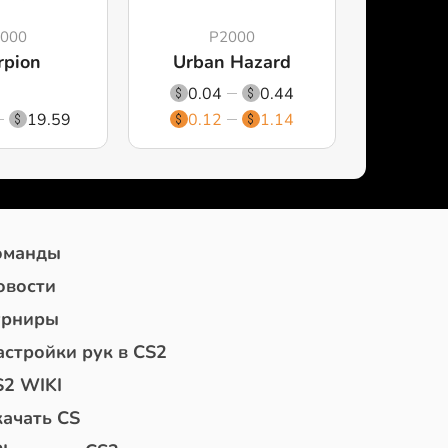
000
P2000
rpion
Urban Hazard
0.04
0.44
19.59
0.12
1.14
оманды
овости
урниры
астройки рук в CS2
S2 WIKI
качать CS