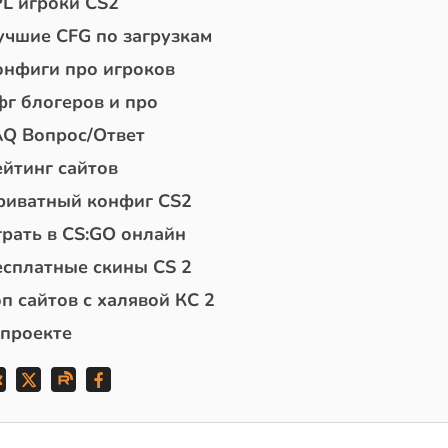
PL игроки CS2
учшие CFG по загрузкам
онфиги про игроков
фг блогеров и про
AQ Вопрос/Ответ
ейтинг сайтов
риватный конфиг CS2
грать в CS:GO онлайн
есплатные скины CS 2
п сайтов с халявой КС 2
 проекте