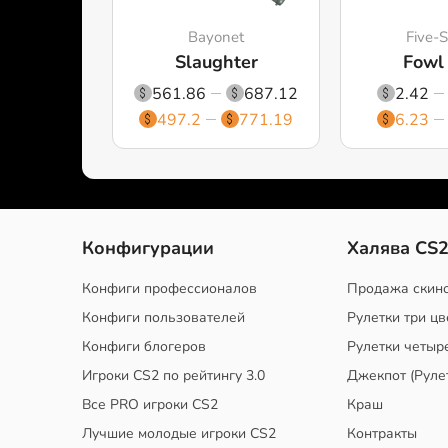
Bayonet
Five-
Slaughter
Fowl
561.86
687.12
2.42
497.2
771.19
6.23
Конфигурации
Халява CS
Конфиги профессионалов
Продажа скин
Конфиги пользователей
Рулетки три цв
Конфиги блогеров
Рулетки четыр
Игроки CS2 по рейтингу 3.0
Джекпот (Руле
Все PRO игроки CS2
Краш
Лучшие молодые игроки CS2
Контракты