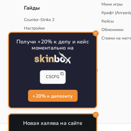
Мини игры
Гайды
Крафт (Апгрей
Counter-Strike 2
Кейсы
Настройки
Обменники
Руководство
Ставки на мат
Получи +20% к депу и кейс
Тактики
моментально на
Конфиг для тренировок в CS
Как сохранить свой конфиг CS
Инста смоки на карте de_mirage в CS2
CSCFG
Рабочий бинд на Jumpthrow
Убираем кровь и следы пуль в CS
+20% к депозиту
Новая халява на сайте