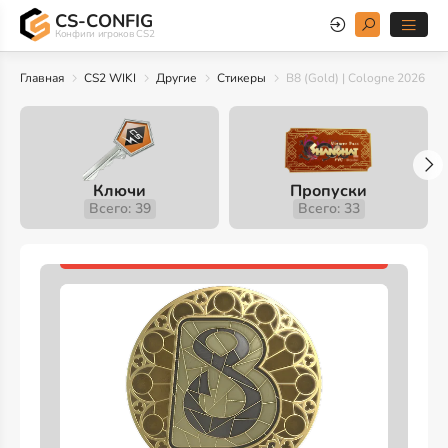
CS-CONFIG
Конфиги игроков CS2
Главная
CS2 WIKI
Другие
Стикеры
B8 (Gold) | Cologne 2026
Ключи
Пропуски
Всего: 39
Всего: 33