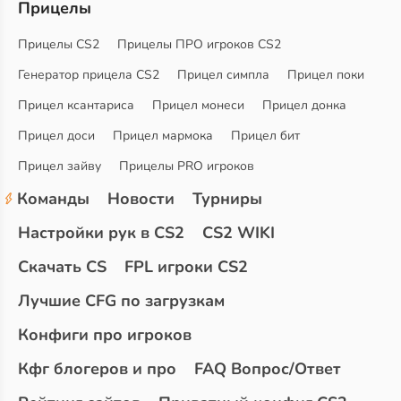
Прицелы
Прицелы CS2
Прицелы ПРО игроков CS2
Генератор прицела CS2
Прицел симпла
Прицел поки
Прицел ксантариса
Прицел монеси
Прицел донка
Прицел доси
Прицел мармока
Прицел бит
Прицел зайву
Прицелы PRO игроков
Команды
Новости
Турниры
Настройки рук в CS2
CS2 WIKI
Скачать CS
FPL игроки CS2
Лучшие CFG по загрузкам
Конфиги про игроков
Кфг блогеров и про
FAQ Вопрос/Ответ