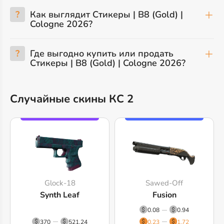
?
Как выглядит Стикеры | B8 (Gold) |
Cologne 2026?
?
Где выгодно купить или продать
Стикеры | B8 (Gold) | Cologne 2026?
Случайные скины КС 2
Glock-18
Sawed-Off
Synth Leaf
Fusion
0.08
0.94
370
521.24
0.23
1.72