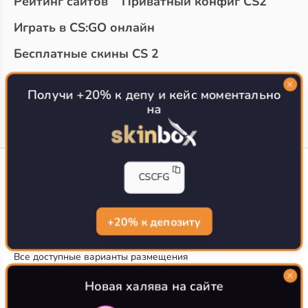
Рейтинг сайтов
Приватный конфиг CS2
Играть в CS:GO онлайн
Бесплатные скины CS 2
Топ сайтов с халявой КС 2
О проекте
Получи +20% к депу и кейс моментально
на
CS-CONFIG
CSCFG
Конфиги игроков CS2
CS-CONFIG.com © 2020-2026 г.
Политика конфиденциальности
+20% к депозиту
РЕКЛАМА НА САЙТЕ
Все доступные варианты размещения
Согласие на обработку данных
О CS-CONFIG.COM
Новая халява на сайте
CFG pro CS 2 - именно это мы и размещаем на нашем