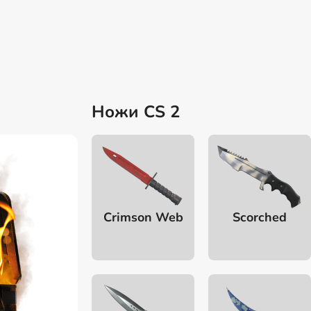
Ножи CS 2
Crimson Web
Scorched