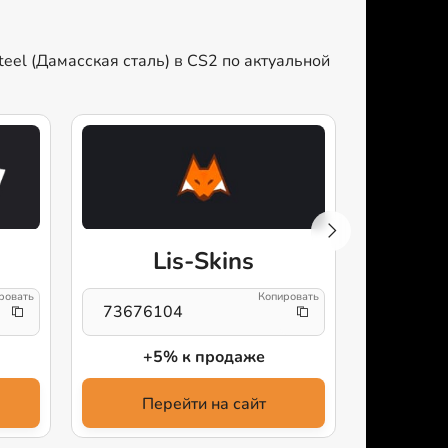
eel (Дамасская сталь) в CS2 по актуальной
Lis-Skins
AI
73676104
CFG и 
+5% к продаже
+3
Перейти на сайт
Пе