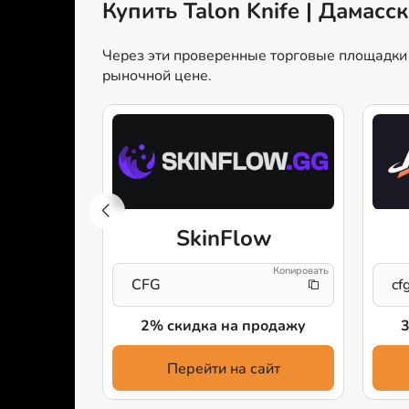
Купить Talon Knife | Дамасс
Через эти проверенные торговые площадки м
рыночной цене.
e
SkinFlow
CFG
cf
ейс
2% скидка на продажу
айт
Перейти на сайт