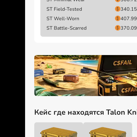
ST Field-Tested
340.15
ST Well-Worn
407.99
ST Battle-Scarred
370.09
Кейс где находятся Talon Kni