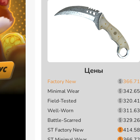
Цены
Factory New
366.71
Minimal Wear
342.65
Field-Tested
320.41
Well-Worn
311.63
Battle-Scarred
329.26
ST Factory New
414.58
ST Minimal Wear
366.72