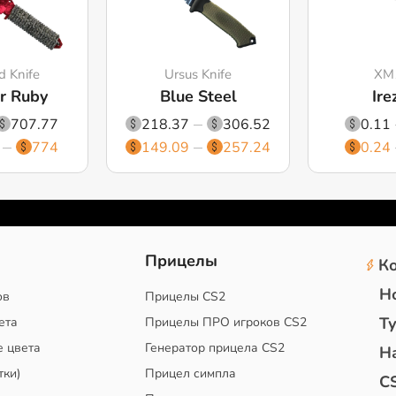
d Knife
Ursus Knife
XM
r Ruby
Blue Steel
Ire
707.77
218.37
306.52
0.11
774
149.09
257.24
0.24
2
Прицелы
К
Н
ов
Прицелы CS2
Т
ета
Прицелы ПРО игроков CS2
е цвета
Генератор прицела CS2
Н
тки)
Прицел симпла
C