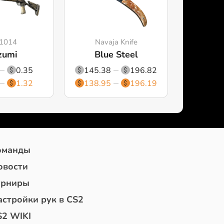
1014
Navaja Knife
zumi
Blue Steel
0.35
145.38
196.82
1.32
138.95
196.19
оманды
овости
урниры
астройки рук в CS2
S2 WIKI