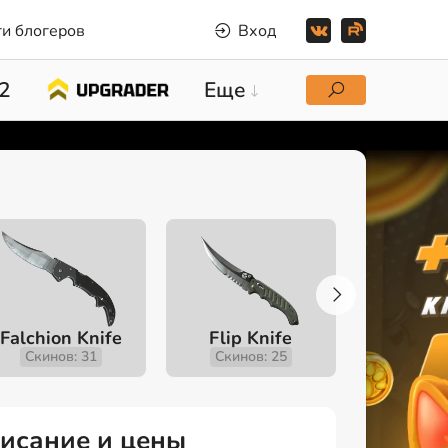
и блогеров
Вход
2
Еще
Falchion Knife
Flip Knife
Gut K
Скинов: 31
Скинов: 25
Скино
Описание и цены