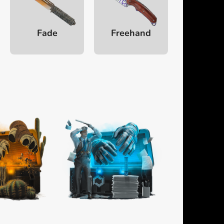
Fade
Freehand