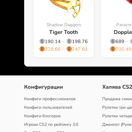
Shadow Daggers
Paracor
Tiger Tooth
Dopple
190.14
198.76
689
228.66
247.61
700.49
Конфигурации
Халява CS
Конфиги профессионалов
Продажа скин
Конфиги пользователей
Рулетки три цв
Конфиги блогеров
Рулетки четыр
Игроки CS2 по рейтингу 3.0
Джекпот (Руле