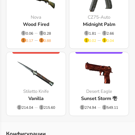
Nova
CZ75-Auto
Wood Fired
Midnight Palm
0.06
0.28
1.81
2.66
0.17
0.88
0.02
0.04
Stiletto Knife
Desert Eagle
Vanilla
Sunset Storm 壱
214.04
215.60
274.94
549.11
Конфигурации