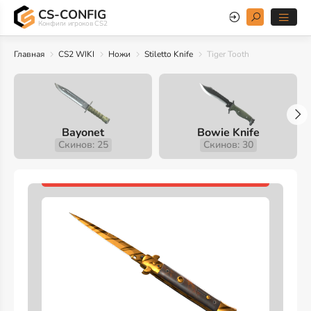
CS-CONFIG
Конфиги игроков CS2
Главная
CS2 WIKI
Ножи
Stiletto Knife
Tiger Tooth
Bayonet
Bowie Knife
Скинов: 25
Скинов: 30