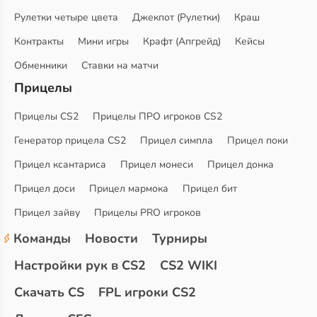
Рулетки четыре цвета
Джекпот (Рулетки)
Краш
Контракты
Мини игры
Крафт (Апгрейд)
Кейсы
Обменники
Ставки на матчи
Прицелы
Прицелы CS2
Прицелы ПРО игроков CS2
Генератор прицела CS2
Прицел симпла
Прицел поки
Прицел ксантариса
Прицел монеси
Прицел донка
Прицел доси
Прицел мармока
Прицел бит
Прицел зайву
Прицелы PRO игроков
Команды
Новости
Турниры
Настройки рук в CS2
CS2 WIKI
Скачать CS
FPL игроки CS2