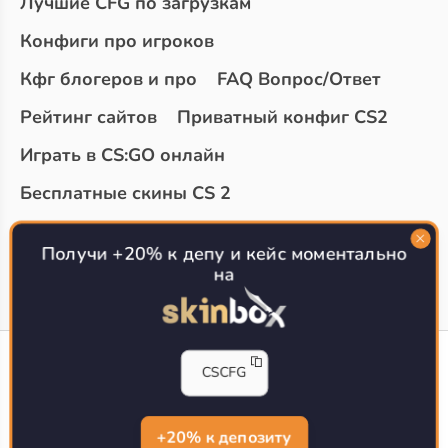
Лучшие CFG по загрузкам
Конфиги про игроков
Кфг блогеров и про
FAQ Вопрос/Ответ
Рейтинг сайтов
Приватный конфиг CS2
Играть в CS:GO онлайн
Бесплатные скины CS 2
Топ сайтов с халявой КС 2
О проекте
Получи +20% к депу и кейс моментально
на
CS-CONFIG
CSCFG
Конфиги игроков CS2
CS-CONFIG.com © 2020-2026 г.
Политика конфиденциальности
+20% к депозиту