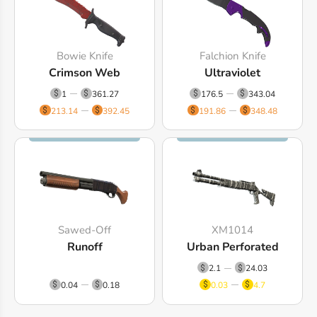
Bowie Knife
Falchion Knife
Crimson Web
Ultraviolet
1
361.27
176.5
343.04
213.14
392.45
191.86
348.48
Sawed-Off
XM1014
Runoff
Urban Perforated
2.1
24.03
0.04
0.18
0.03
4.7