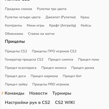
Продажа скинов
Рулетки три цвета
Рулетки четыре цвета
Джекпот (Рулетки)
Краш
Контракты
Мини игры
Крафт (Апгрейд)
Кейсы
Обменники
Ставки на матчи
Прицелы
Прицелы CS2
Прицелы ПРО игроков CS2
Генератор прицела CS2
Прицел симпла
Прицел поки
Прицел ксантариса
Прицел монеси
Прицел донка
Прицел доси
Прицел мармока
Прицел бит
Прицел зайву
Прицелы PRO игроков
Команды
Новости
Турниры
Настройки рук в CS2
CS2 WIKI