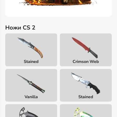
Ножи CS 2
Stained
Crimson Web
Vanilla
Stained