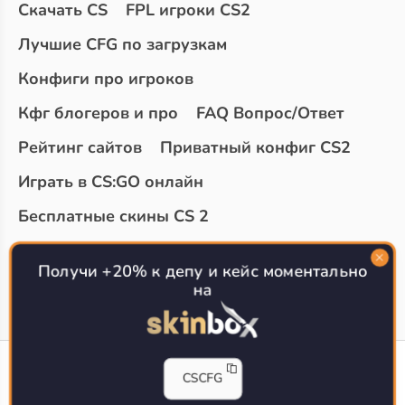
Скачать CS
FPL игроки CS2
Лучшие CFG по загрузкам
Конфиги про игроков
Кфг блогеров и про
FAQ Вопрос/Ответ
Рейтинг сайтов
Приватный конфиг CS2
Играть в CS:GO онлайн
Бесплатные скины CS 2
Топ сайтов с халявой КС 2
О проекте
Получи +20% к депу и кейс моментально
на
CS-CONFIG
CSCFG
Конфиги игроков CS2