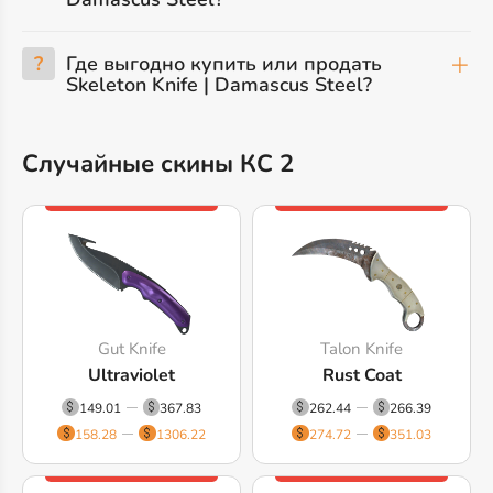
?
Где выгодно купить или продать
Skeleton Knife | Damascus Steel?
Случайные скины КС 2
Gut Knife
Talon Knife
Ultraviolet
Rust Coat
149.01
367.83
262.44
266.39
158.28
1306.22
274.72
351.03