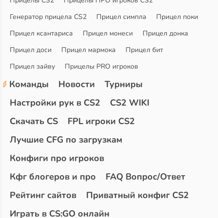
Прицелы CS2
Прицелы ПРО игроков CS2
Генератор прицела CS2
Прицел симпла
Прицел поки
Прицел ксантариса
Прицел монеси
Прицел донка
Прицел доси
Прицел мармока
Прицел бит
Прицел зайву
Прицелы PRO игроков
Команды
Новости
Турниры
Настройки рук в CS2
CS2 WIKI
Скачать CS
FPL игроки CS2
Лучшие CFG по загрузкам
Конфиги про игроков
Кфг блогеров и про
FAQ Вопрос/Ответ
Рейтинг сайтов
Приватный конфиг CS2
Играть в CS:GO онлайн