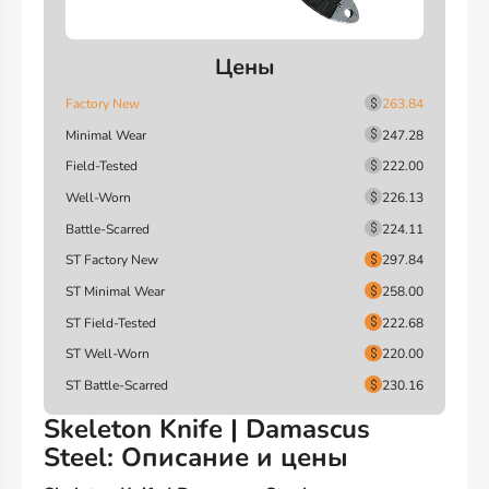
Цены
Factory New
263.84
Minimal Wear
247.28
Field-Tested
222.00
Well-Worn
226.13
Battle-Scarred
224.11
ST Factory New
297.84
ST Minimal Wear
258.00
ST Field-Tested
222.68
ST Well-Worn
220.00
ST Battle-Scarred
230.16
Skeleton Knife | Damascus
Steel: Описание и цены