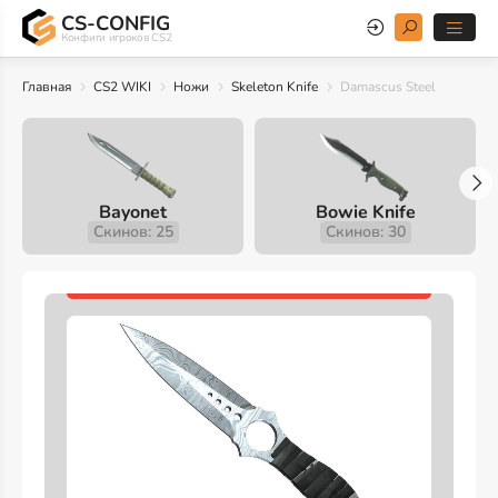
CS-CONFIG
Конфиги игроков CS2
Главная
CS2 WIKI
Ножи
Skeleton Knife
Damascus Steel
Bayonet
Bowie Knife
Скинов: 25
Скинов: 30