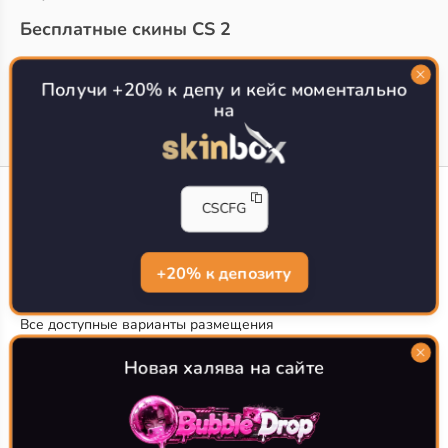
Бесплатные скины CS 2
Топ сайтов с халявой КС 2
О проекте
Получи +20% к депу и кейс моментально
на
CS-CONFIG
CSCFG
Конфиги игроков CS2
CS-CONFIG.com © 2020-2026 г.
Политика конфиденциальности
+20% к депозиту
РЕКЛАМА НА САЙТЕ
Все доступные варианты размещения
Согласие на обработку данных
О CS-CONFIG.COM
Новая халява на сайте
CFG pro CS 2 - именно это мы и размещаем на нашем
проекте, иными словами мы предоставляем пользователям
актуальные
конфиги про игроков кс2
. Также вы сможете
самостоятельно поделиться своими настройками с другими