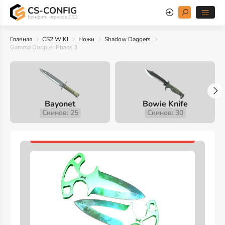
CS-CONFIG
Конфиги игроков CS2
Главная
CS2 WIKI
Ножи
Shadow Daggers
Gamma Doppler Phase 3
Bayonet
Bowie Knife
Скинов: 25
Скинов: 30