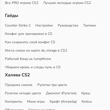
Все PRO игроки CS2
Лучшие молодые игроки CS2
Гайды
Counter-Strike 2
Настройки
Руководство
Тактики
Конфиг для тренировок в CS
Как сохранить свой конфиг CS
Инста смоки на карте de_mirage в CS2
Рабочий бинд на Jumpthrow
Убираем кровь и следы пуль в CS
Халява CS2
Продажа скинов
Рулетки три цвета
Рулетки четыре цвета
Джекпот (Рулетки)
Краш
Контракты
Мини игры
Крафт (Апгрейд)
Кейсы
Обменники
Ставки на матчи