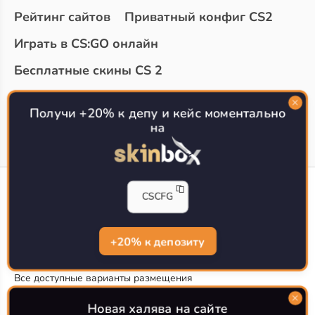
Рейтинг сайтов
Приватный конфиг CS2
Играть в CS:GO онлайн
Бесплатные скины CS 2
Топ сайтов с халявой КС 2
О проекте
Получи +20% к депу и кейс моментально
на
CS-CONFIG
CSCFG
Конфиги игроков CS2
CS-CONFIG.com © 2020-2026 г.
Политика конфиденциальности
+20% к депозиту
РЕКЛАМА НА САЙТЕ
Все доступные варианты размещения
Согласие на обработку данных
О CS-CONFIG.COM
Новая халява на сайте