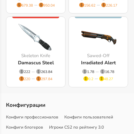
679.38
950.04
156.62
226.17
Skeleton Knife
Sawed-Off
Damascus Steel
Irradiated Alert
222
263.84
1.78
16.78
220
297.84
0.2
48.27
Конфигурации
Конфиги профессионалов
Конфиги пользователей
Конфиги блогеров
Игроки CS2 по рейтингу 3.0