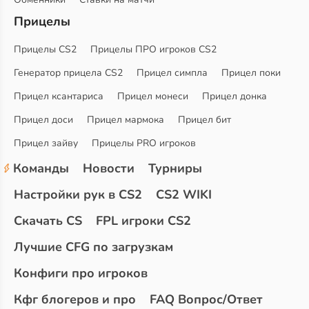
Прицелы
Прицелы CS2
Прицелы ПРО игроков CS2
Генератор прицела CS2
Прицел симпла
Прицел поки
Прицел ксантариса
Прицел монеси
Прицел донка
Прицел доси
Прицел мармока
Прицел бит
Прицел зайву
Прицелы PRO игроков
Команды
Новости
Турниры
Настройки рук в CS2
CS2 WIKI
Скачать CS
FPL игроки CS2
Лучшие CFG по загрузкам
Конфиги про игроков
Кфг блогеров и про
FAQ Вопрос/Ответ