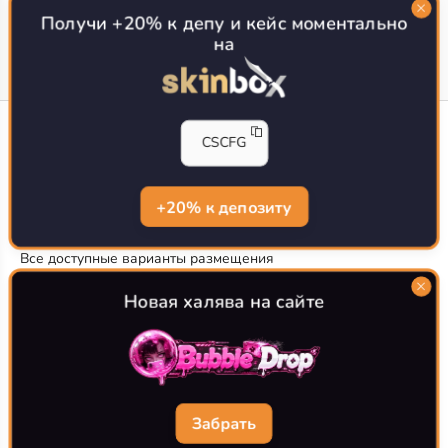
Топ сайтов с халявой КС 2
О проекте
Получи +20% к депу и кейс моментально
на
CS-CONFIG
CSCFG
Конфиги игроков CS2
CS-CONFIG.com © 2020-2026 г.
Политика конфиденциальности
+20% к депозиту
РЕКЛАМА НА САЙТЕ
Все доступные варианты размещения
Согласие на обработку данных
О CS-CONFIG.COM
Новая халява на сайте
CFG pro CS 2 - именно это мы и размещаем на нашем
проекте, иными словами мы предоставляем пользователям
актуальные
конфиги про игроков кс2
. Также вы сможете
самостоятельно поделиться своими настройками с другими
пользователями
Забрать
Разработка сайта
WebZapusk.ru