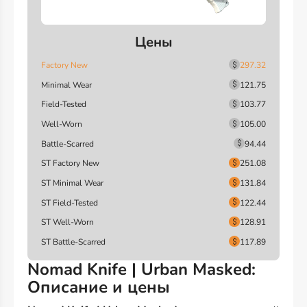
Цены
Factory New
297.32
Minimal Wear
121.75
Field-Tested
103.77
Well-Worn
105.00
Battle-Scarred
94.44
ST Factory New
251.08
ST Minimal Wear
131.84
ST Field-Tested
122.44
ST Well-Worn
128.91
ST Battle-Scarred
117.89
Nomad Knife | Urban Masked:
Описание и цены