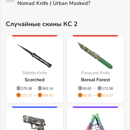
Nomad Knife | Urban Masked?
Случайные скины КС 2
Stiletto Knife
Paracord Knife
Scorched
Boreal Forest
279.38
363.14
50.82
172.38
222.27
354.45
66.08
323.57