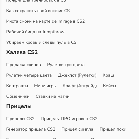
Конфиг для тренировок в CS
Как сохранить свой конфиг CS
Инста смоки на карте de_mirage в CS2
Рабочий бинд на Jumpthrow
Убираем кровь и следы пуль в CS
Халява CS2
Продажа скинов
Рулетки три цвета
Рулетки четыре цвета
Джекпот (Рулетки)
Краш
Контракты
Мини игры
Крафт (Апгрейд)
Кейсы
Обменники
Ставки на матчи
Прицелы
Прицелы CS2
Прицелы ПРО игроков CS2
Генератор прицела CS2
Прицел симпла
Прицел поки