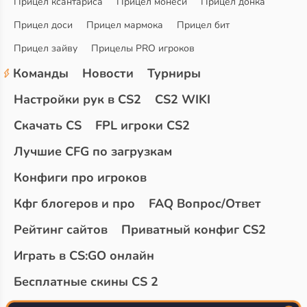
Прицел ксантариса
Прицел монеси
Прицел донка
Прицел доси
Прицел мармока
Прицел бит
Прицел зайву
Прицелы PRO игроков
Команды
Новости
Турниры
Настройки рук в CS2
CS2 WIKI
Скачать CS
FPL игроки CS2
Лучшие CFG по загрузкам
Конфиги про игроков
Кфг блогеров и про
FAQ Вопрос/Ответ
Рейтинг сайтов
Приватный конфиг CS2
Играть в CS:GO онлайн
Бесплатные скины CS 2