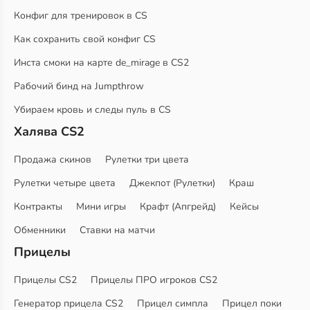
Конфиг для тренировок в CS
Как сохранить свой конфиг CS
Инста смоки на карте de_mirage в CS2
Рабочий бинд на Jumpthrow
Убираем кровь и следы пуль в CS
Халява CS2
Продажа скинов
Рулетки три цвета
Рулетки четыре цвета
Джекпот (Рулетки)
Краш
Контракты
Мини игры
Крафт (Апгрейд)
Кейсы
Обменники
Ставки на матчи
Прицелы
Прицелы CS2
Прицелы ПРО игроков CS2
Генератор прицела CS2
Прицел симпла
Прицел поки