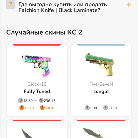
?
Где выгодно купить или продать
Falchion Knife | Black Laminate?
Случайные скины КС 2
Glock-18
Five-SeveN
Fully Tuned
Jungle
48.89
236.13
49.19
336.6
1.89
27.61