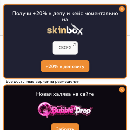
Топ сайтов с халявой КС 2
О проекте
Получи +20% к депу и кейс моментально
на
CS-CONFIG
CSCFG
Конфиги игроков CS2
CS-CONFIG.com © 2020-2026 г.
Политика конфиденциальности
+20% к депозиту
РЕКЛАМА НА САЙТЕ
Все доступные варианты размещения
Согласие на обработку данных
О CS-CONFIG.COM
Новая халява на сайте
CFG pro CS 2 - именно это мы и размещаем на нашем
проекте, иными словами мы предоставляем пользователям
актуальные
конфиги про игроков кс2
. Также вы сможете
самостоятельно поделиться своими настройками с другими
пользователями
Забрать