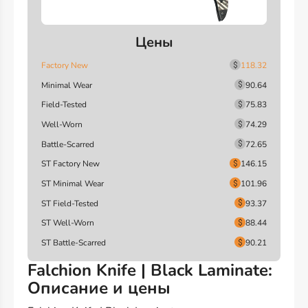
Цены
Factory New
118.32
Minimal Wear
90.64
Field-Tested
75.83
Well-Worn
74.29
Battle-Scarred
72.65
ST Factory New
146.15
ST Minimal Wear
101.96
ST Field-Tested
93.37
ST Well-Worn
88.44
ST Battle-Scarred
90.21
Falchion Knife | Black Laminate:
Описание и цены