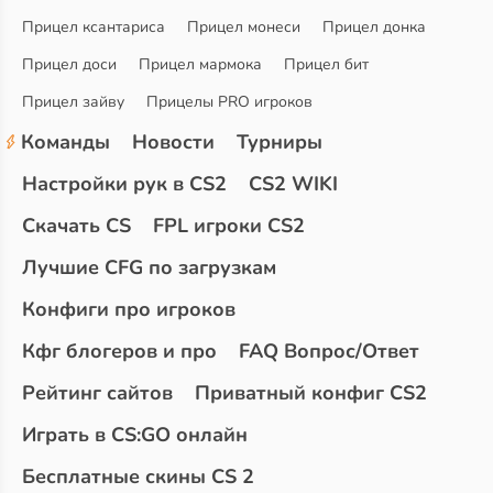
Прицел ксантариса
Прицел монеси
Прицел донка
Прицел доси
Прицел мармока
Прицел бит
Прицел зайву
Прицелы PRO игроков
Команды
Новости
Турниры
Настройки рук в CS2
CS2 WIKI
Скачать CS
FPL игроки CS2
Лучшие CFG по загрузкам
Конфиги про игроков
Кфг блогеров и про
FAQ Вопрос/Ответ
Рейтинг сайтов
Приватный конфиг CS2
Играть в CS:GO онлайн
Бесплатные скины CS 2