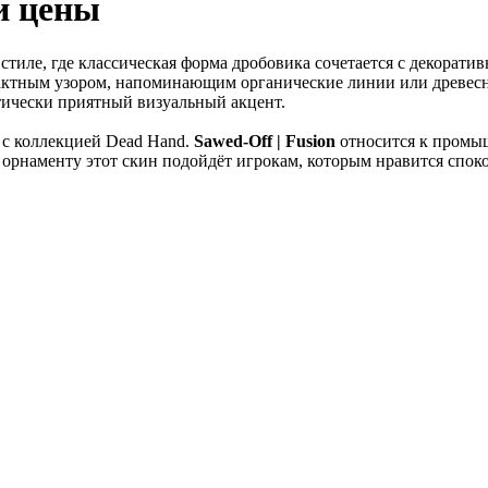
 и цены
тиле, где классическая форма дробовика сочетается с декорат
рактным узором, напоминающим органические линии или древесн
етически приятный визуальный акцент.
е с коллекцией Dead Hand.
Sawed-Off | Fusion
относится к промыш
орнаменту этот скин подойдёт игрокам, которым нравится споко