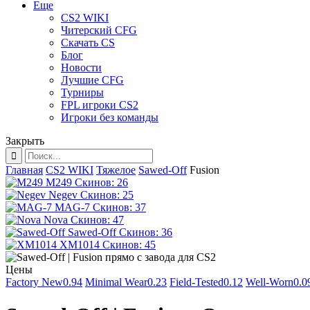
Еще
CS2 WIKI
Читерский CFG
Скачать CS
Блог
Новости
Лучшие CFG
Турниры
FPL игроки CS2
Игроки без команды
Закрыть
Главная
CS2 WIKI
Тяжелое
Sawed-Off
Fusion
M249
Скинов: 26
Negev
Скинов: 25
MAG-7
Скинов: 37
Nova
Скинов: 47
Sawed-Off
Скинов: 36
XM1014
Скинов: 45
Цены
Factory New
0.94
Minimal Wear
0.23
Field-Tested
0.12
Well-Worn
0.0