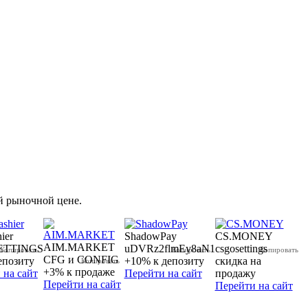
й рыночной цене.
ier
ShadowPay
CS.MONEY
AIM.MARKET
ETTINGS
uDVRz2flmEy8aN1
csgosettings
CFG и CONFIG
епозиту
+10% к депозиту
скидка на
+3% к продаже
 на сайт
Перейти на сайт
продажу
Перейти на сайт
Перейти на сайт