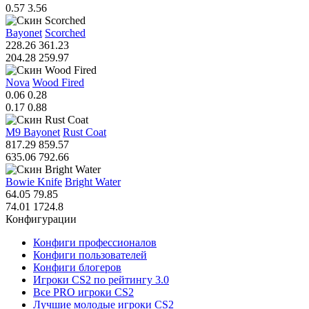
0.57
3.56
Bayonet
Scorched
228.26
361.23
204.28
259.97
Nova
Wood Fired
0.06
0.28
0.17
0.88
M9 Bayonet
Rust Coat
817.29
859.57
635.06
792.66
Bowie Knife
Bright Water
64.05
79.85
74.01
1724.8
Конфигурации
Конфиги профессионалов
Конфиги пользователей
Конфиги блогеров
Игроки CS2 по рейтингу 3.0
Все PRO игроки CS2
Лучшие молодые игроки CS2