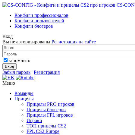
CS-CON
Конфиги профессионалов
Конфиги пользователей
Конфиги блогеров
Вход
Вы не авторизированы
Регистрация на сайте
запомнить
Забыл пароль
|
Регистрация
Меню
Команды
Прицелы
Прицелы PRO игроков
Прицелы блогеров
Прицелы FPL игроков
Игроки
ТОП прицелы CS2
FPL CS2 Europe