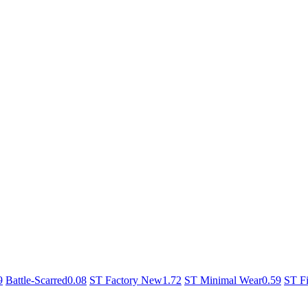
9
Battle-Scarred
0.08
ST Factory New
1.72
ST Minimal Wear
0.59
ST Fi