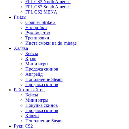
FPL CS2 North America
FPL CS2 South America
FPL CS2 MENA
Гайды
Counter-Strike 2
Настройки
Руководство
Тренировки
Инста смоки на de_mirage
Халява
Кейсы
Краш
Мини игры
Продажа скинов
Апгрейд
Пополнение Steam
Продажа скинов
Рейтинг сайтов
Кейсы
Мини игры
Покупка скинов
Продажа скинов
Ключи
Пополнение Steam
Руки CS2