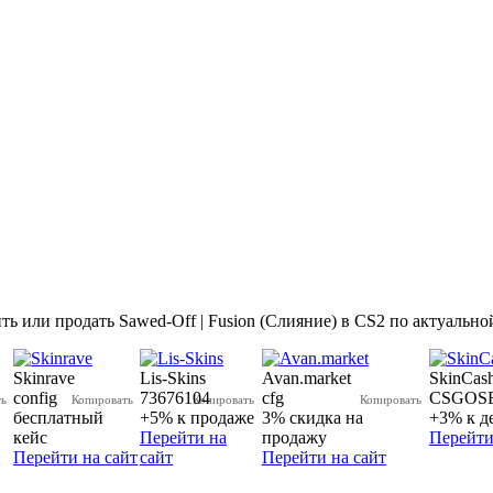
ь или продать Sawed-Off | Fusion (Слияние) в CS2 по актуально
Skinrave
Lis-Skins
Avan.market
SkinCash
config
73676104
cfg
CSGOS
бесплатный
+5% к продаже
3% скидка на
+3% к д
кейс
Перейти на
продажу
Перейти
Перейти на сайт
сайт
Перейти на сайт