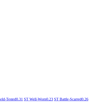
eld-Tested
0.31
ST Well-Worn
0.23
ST Battle-Scarred
0.26