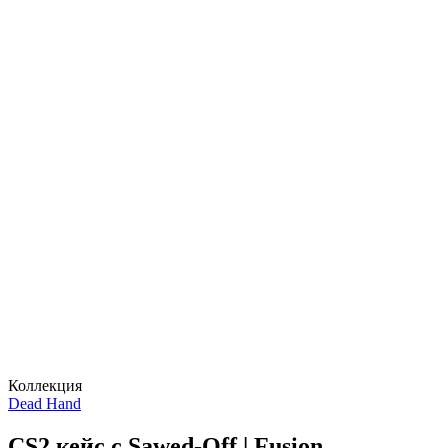
Коллекция
Dead Hand
CS2 кейс c Sawed-Off | Fusion