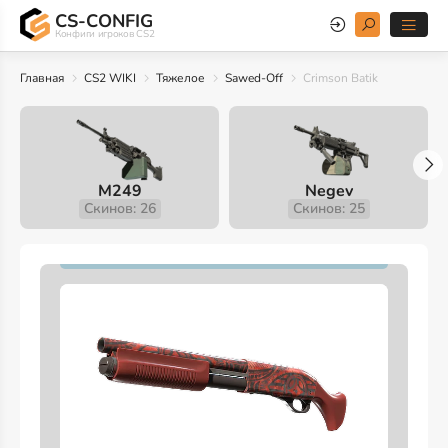
CS-CONFIG
Конфиги игроков CS2
Главная
CS2 WIKI
Тяжелое
Sawed-Off
Crimson Batik
M249
Negev
Скинов: 26
Скинов: 25