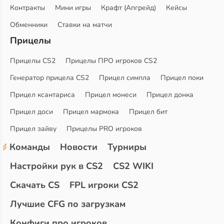
Контракты
Мини игры
Крафт (Апгрейд)
Кейсы
Обменники
Ставки на матчи
Прицелы
Прицелы CS2
Прицелы ПРО игроков CS2
Генератор прицела CS2
Прицел симпла
Прицел поки
Прицел ксантариса
Прицел монеси
Прицел донка
Прицел доси
Прицел мармока
Прицел бит
Прицел зайву
Прицелы PRO игроков
Команды
Новости
Турниры
Настройки рук в CS2
CS2 WIKI
Скачать CS
FPL игроки CS2
Лучшие CFG по загрузкам
Конфиги про игроков