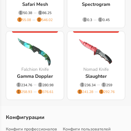
Safari Mesh
Spectrogram
50.38
86.25
55.08
546.02
0.3
0.45
Falchion Knife
Nomad Knife
Gamma Doppler
Slaughter
234.76
280.98
236.34
259
258.93
376.61
241.28
292.76
Конфигурации
Конфиги профессионалов
Конфиги пользователей