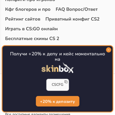
Кфг блогеров и про
FAQ Вопрос/Ответ
Рейтинг сайтов
Приватный конфиг CS2
Играть в CS:GO онлайн
Бесплатные скины CS 2
Топ сайтов с халявой КС 2
О проекте
Получи +20% к депу и кейс моментально
на
CS-CONFIG
CSCFG
Конфиги игроков CS2
CS-CONFIG.com © 2020-2026 г.
Политика конфиденциальности
+20% к депозиту
РЕКЛАМА НА САЙТЕ
Все доступные варианты размещения