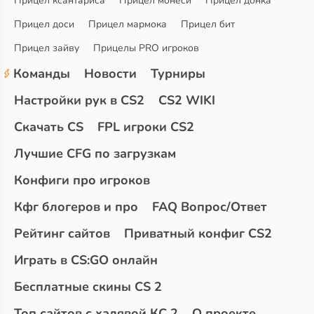
Прицел ксантариса
Прицел монеси
Прицел донка
Прицел доси
Прицел мармока
Прицел бит
Прицел зайву
Прицелы PRO игроков
Команды
Новости
Турниры
Настройки рук в CS2
CS2 WIKI
Скачать CS
FPL игроки CS2
Лучшие CFG по загрузкам
Конфиги про игроков
Кфг блогеров и про
FAQ Вопрос/Ответ
Рейтинг сайтов
Приватный конфиг CS2
Играть в CS:GO онлайн
Бесплатные скины CS 2
Топ сайтов с халявой КС 2
О проекте