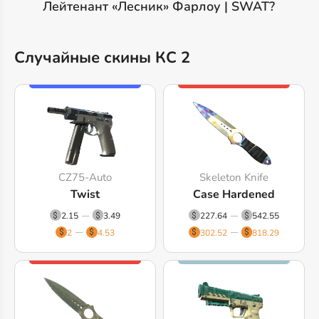
Лейтенант «Лесник» Фарлоу | SWAT?
Случайные скины КС 2
CZ75-Auto
Skeleton Knife
Twist
Case Hardened
2.15
3.49
227.64
542.55
2
4.53
302.52
818.29