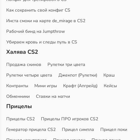
Как сохранить свой конфиг CS
Инста смоки на карте de_mirage в CS2
Рабочий бинд на Jumpthrow
Убираем кровь и следы пуль в CS
Халява CS2
Продажа скинов
Рулетки три цвета
Рулетки четыре цвета
Джекпот (Рулетки)
Краш
Контракты
Мини игры
Крафт (Апгрейд)
Кейсы
Обменники
Ставки на матчи
Прицелы
Прицелы CS2
Прицелы ПРО игроков CS2
Генератор прицела CS2
Прицел симпла
Прицел поки