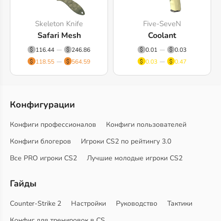
Skeleton Knife
Five-SeveN
Safari Mesh
Coolant
116.44
246.86
0.01
0.03
118.55
564.59
0.03
0.47
Конфигурации
Конфиги профессионалов
Конфиги пользователей
Конфиги блогеров
Игроки CS2 по рейтингу 3.0
Все PRO игроки CS2
Лучшие молодые игроки CS2
Гайды
Counter-Strike 2
Настройки
Руководство
Тактики
Конфиг для тренировок в CS