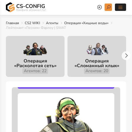
CS-CONFIG
Конфиги игроков CS2
Главная
CS2 WIKI
Агенты
Операция «Хищные воды»
Лейтенант «Лесник» Фарлоу | SWAT
Операция
Операция
«Расколотая сеть»
«Сломанный клык»
Агентов: 22
Агентов: 20