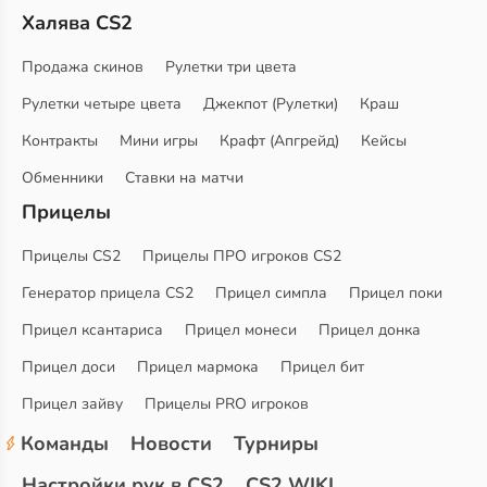
Халява CS2
Продажа скинов
Рулетки три цвета
Рулетки четыре цвета
Джекпот (Рулетки)
Краш
Контракты
Мини игры
Крафт (Апгрейд)
Кейсы
Обменники
Ставки на матчи
Прицелы
Прицелы CS2
Прицелы ПРО игроков CS2
Генератор прицела CS2
Прицел симпла
Прицел поки
Прицел ксантариса
Прицел монеси
Прицел донка
Прицел доси
Прицел мармока
Прицел бит
Прицел зайву
Прицелы PRO игроков
Команды
Новости
Турниры
Настройки рук в CS2
CS2 WIKI