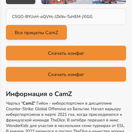
CSGO-BYUvH-oQVht-JZkNv-TuHEM-jYJGG
Скачать конфиг
Скачать конфиг
Информация о CamZ
Чарльз "
CamZ
" Гийон - киберспортсмен в дисциплине
Counter-Strike: Global Offensive из Бельгии. Начал карьеру
киберспортсмена в марте 2021 гоа, когда присоединился к
французской команде TheDice. В октябре перешел в микс
WonderKids для участия в нескольких семи-турнирах от ESL.
В январе 2022 вернулся в ростер TheDice в качестве игрока