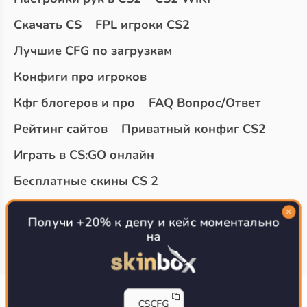
Скачать CS
FPL игроки CS2
Лучшие CFG по загрузкам
Конфиги про игроков
Кфг блогеров и про
FAQ Вопрос/Ответ
Рейтинг сайтов
Приватный конфиг CS2
Играть в CS:GO онлайн
Бесплатные скины CS 2
Топ сайтов с халявой КС 2
О проекте
Получи +20% к депу и кейс моментально
на
CS-CONFIG
CSCFG