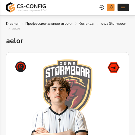
CS-CONFIG
Конфиги игроков CS2
Главная
Профессиональные игроки
Команды
Iowa Stormboar
aelor
aelor