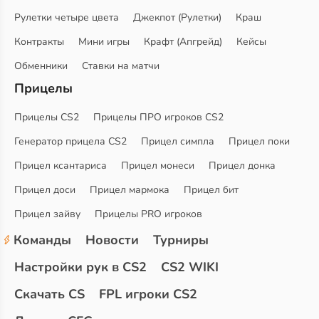
Рулетки четыре цвета
Джекпот (Рулетки)
Краш
Контракты
Мини игры
Крафт (Апгрейд)
Кейсы
Обменники
Ставки на матчи
Прицелы
Прицелы CS2
Прицелы ПРО игроков CS2
Генератор прицела CS2
Прицел симпла
Прицел поки
Прицел ксантариса
Прицел монеси
Прицел донка
Прицел доси
Прицел мармока
Прицел бит
Прицел зайву
Прицелы PRO игроков
Команды
Новости
Турниры
Настройки рук в CS2
CS2 WIKI
Скачать CS
FPL игроки CS2