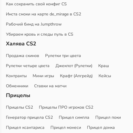
Как сохранить свой конфиг CS
Инста смоки на карте de_mirage в CS2
Рабочий бинд на Jumpthrow
Убираем кровь и следы пуль в CS
Халява CS2
Продажа скинов
Рулетки три цвета
Рулетки четыре цвета
Джекпот (Рулетки)
Краш
Контракты
Мини игры
Крафт (Апгрейд)
Кейсы
Обменники
Ставки на матчи
Прицелы
Прицелы CS2
Прицелы ПРО игроков CS2
Генератор прицела CS2
Прицел симпла
Прицел поки
Прицел ксантариса
Прицел монеси
Прицел донка