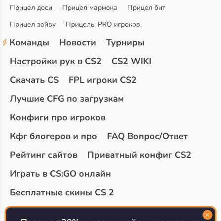
Прицел доси
Прицел мармока
Прицел бит
Прицел зайву
Прицелы PRO игроков
Команды
Новости
Турниры
Настройки рук в CS2
CS2 WIKI
Скачать CS
FPL игроки CS2
Лучшие CFG по загрузкам
Конфиги про игроков
Кфг блогеров и про
FAQ Вопрос/Ответ
Рейтинг сайтов
Приватный конфиг CS2
Играть в CS:GO онлайн
Бесплатные скины CS 2
Топ сайтов с халявой КС 2
О проекте