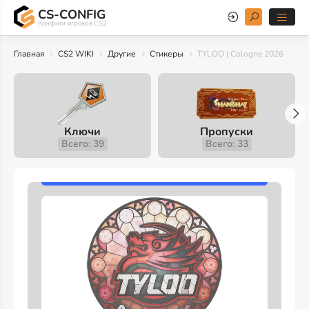
CS-CONFIG
Конфиги игроков CS2
Главная
CS2 WIKI
Другие
Стикеры
TYLOO | Cologne 2026
Ключи
Пропуски
Всего: 39
Всего: 33