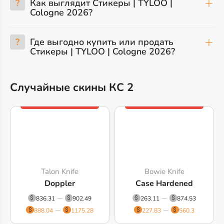
?
Как выглядит Стикеры | TYLOO |
Cologne 2026?
?
Где выгодно купить или продать
Стикеры | TYLOO | Cologne 2026?
Случайные скины КС 2
Talon Knife
Bowie Knife
Doppler
Case Hardened
836.31
902.49
263.11
874.53
888.04
1175.28
227.83
560.3