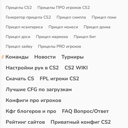
Прицелы CS2
Прицелы ПРО игроков CS2
Генератор прицела CS2
Прицел симпла
Прицел поки
Прицел ксантариса
Прицел монеси
Прицел донка
Прицел доси
Прицел мармока
Прицел бит
Прицел зайву
Прицелы PRO игроков
Команды
Новости
Турниры
Настройки рук в CS2
CS2 WIKI
Скачать CS
FPL игроки CS2
Лучшие CFG по загрузкам
Конфиги про игроков
Кфг блогеров и про
FAQ Вопрос/Ответ
Рейтинг сайтов
Приватный конфиг CS2