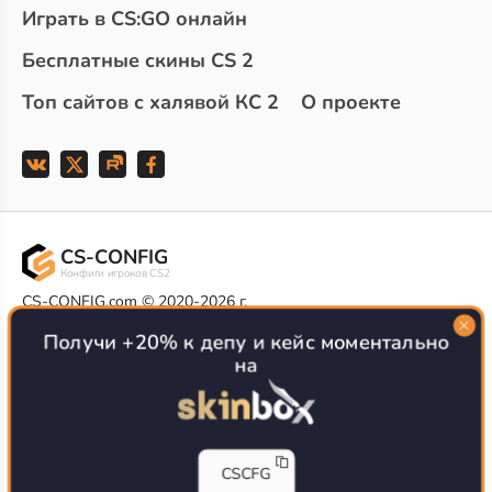
Играть в CS:GO онлайн
Бесплатные скины CS 2
Топ сайтов с халявой КС 2
О проекте
CS-CONFIG
Конфиги игроков CS2
CS-CONFIG.com © 2020-2026 г.
Политика конфиденциальности
РЕКЛАМА НА САЙТЕ
Получи +20% к депу и кейс моментально
на
Все доступные варианты размещения
Согласие на обработку данных
О CS-CONFIG.COM
CFG pro CS 2 - именно это мы и размещаем на нашем
CSCFG
проекте, иными словами мы предоставляем пользователям