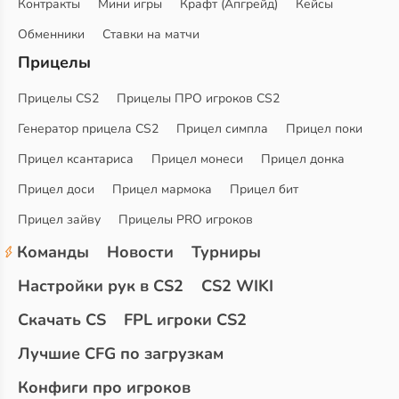
Контракты
Мини игры
Крафт (Апгрейд)
Кейсы
Обменники
Ставки на матчи
Прицелы
Прицелы CS2
Прицелы ПРО игроков CS2
Генератор прицела CS2
Прицел симпла
Прицел поки
Прицел ксантариса
Прицел монеси
Прицел донка
Прицел доси
Прицел мармока
Прицел бит
Прицел зайву
Прицелы PRO игроков
Команды
Новости
Турниры
Настройки рук в CS2
CS2 WIKI
Скачать CS
FPL игроки CS2
Лучшие CFG по загрузкам
Конфиги про игроков