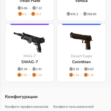
Tread Plate
Vanilla
5.06
7.22
9.8
18.9
435.2
356.65
MAG-7
Desert Eagle
SWAG-7
Corinthian
0.34
1.91
0.25
0.62
0.56
5.39
1.94
4.36
Конфигурации
Конфиги профессионалов
Конфиги пользователей