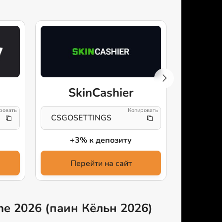
SkinCashier
CSGOSETTINGS
736761
+3% к депозиту
+5
Перейти на сайт
Пе
ne 2026 (паин Кёльн 2026)