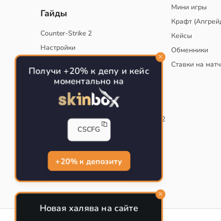
Мини игры
Гайды
Крафт (Апгрей
Counter-Strike 2
Кейсы
Настройки
Обменники
Руководство
Ставки на мат
Получи +20% к депу и кейс
Тактики
моментально на
Конфиг для тренировок в CS
Как сохранить свой конфиг CS
Инста смоки на карте de_mirage в CS2
CSCFG
Рабочий бинд на Jumpthrow
Убираем кровь и следы пуль в CS
+20% к депозиту
Новая халява на сайте