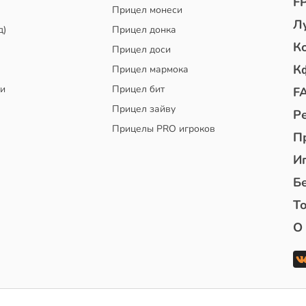
F
Прицел монеси
Л
д)
Прицел донка
К
Прицел доси
К
Прицел мармока
чи
Прицел бит
F
Прицел зайву
Р
Прицелы PRO игроков
П
И
Б
То
О