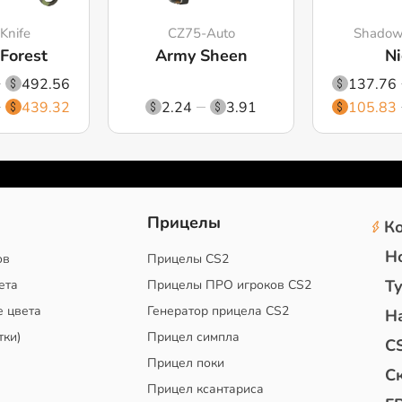
Knife
CZ75-Auto
Shadow
 Forest
Army Sheen
Ni
492.56
137.76
439.32
2.24
3.91
105.83
2
Прицелы
К
Н
ов
Прицелы CS2
Т
ета
Прицелы ПРО игроков CS2
е цвета
Генератор прицела CS2
Н
тки)
Прицел симпла
C
Прицел поки
С
Прицел ксантариса