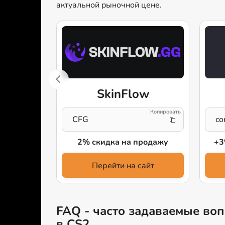
актуальной рыночной цене.
O.com
SkinFlow
team!
CFG
co
выгодно
2% скидка на продажу
+3
айт
Перейти на сайт
FAQ - часто задаваемые воп
в CS2