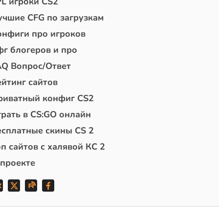
PL игроки CS2
учшие CFG по загрузкам
онфиги про игроков
фг блогеров и про
AQ Вопрос/Ответ
ейтинг сайтов
риватный конфиг CS2
грать в CS:GO онлайн
есплатные скины CS 2
п сайтов с халявой КС 2
 проекте