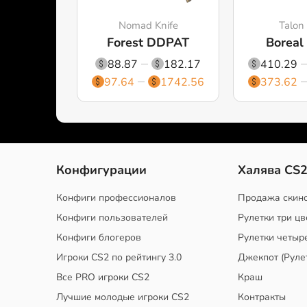
Nomad Knife
Talon 
Forest DDPAT
Boreal
88.87
182.17
410.29
97.64
1742.56
373.62
Конфигурации
Халява CS
Конфиги профессионалов
Продажа скин
Конфиги пользователей
Рулетки три цв
Конфиги блогеров
Рулетки четыр
Игроки CS2 по рейтингу 3.0
Джекпот (Руле
Все PRO игроки CS2
Краш
Лучшие молодые игроки CS2
Контракты