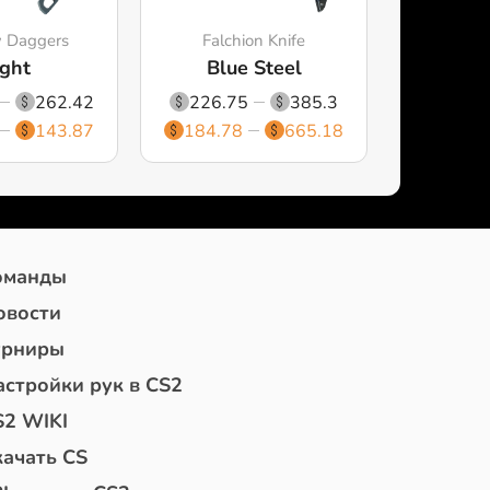
 Daggers
Falchion Knife
ght
Blue Steel
262.42
226.75
385.3
143.87
184.78
665.18
оманды
овости
урниры
астройки рук в CS2
S2 WIKI
качать CS