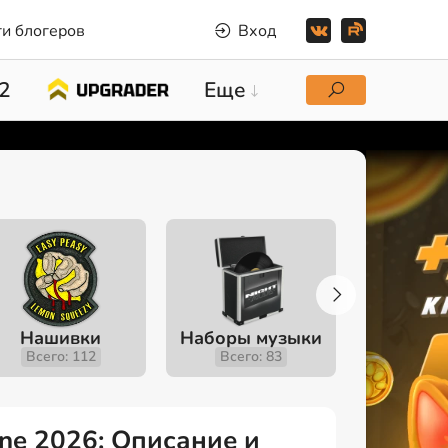
и блогеров
Вход
2
Еще
Нашивки
Наборы музыки
Инстру
Всего: 112
Всего: 83
Всего
gne 2026: Описание и