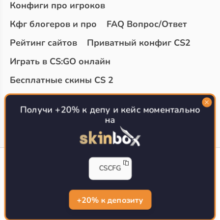
Конфиги про игроков
Кфг блогеров и про
FAQ Вопрос/Ответ
Рейтинг сайтов
Приватный конфиг CS2
Играть в CS:GO онлайн
Бесплатные скины CS 2
Топ сайтов с халявой КС 2
О проекте
Получи +20% к депу и кейс моментально
на
CS-CONFIG
CSCFG
Конфиги игроков CS2
CS-CONFIG.com © 2020-2026 г.
Политика конфиденциальности
+20% к депозиту
РЕКЛАМА НА САЙТЕ