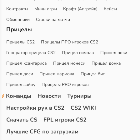
Контракты
Мини игры
Крафт (Апгрейд)
Кейсы
Обменники
Ставки на матчи
Прицелы
Прицелы CS2
Прицелы ПРО игроков CS2
Генератор прицела CS2
Прицел симпла
Прицел поки
Прицел ксантариса
Прицел монеси
Прицел донка
Прицел доси
Прицел мармока
Прицел бит
Прицел зайву
Прицелы PRO игроков
Команды
Новости
Турниры
Настройки рук в CS2
CS2 WIKI
Скачать CS
FPL игроки CS2
Лучшие CFG по загрузкам