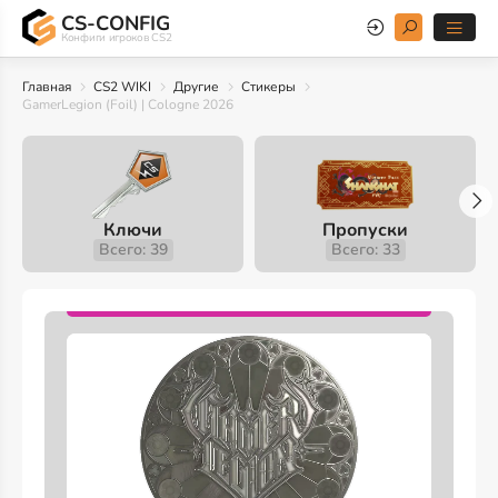
CS-CONFIG
Конфиги игроков CS2
Главная
CS2 WIKI
Другие
Стикеры
GamerLegion (Foil) | Cologne 2026
Ключи
Пропуски
Всего: 39
Всего: 33