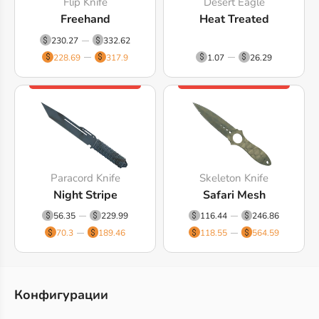
Flip Knife
Desert Eagle
Freehand
Heat Treated
230.27
332.62
228.69
317.9
1.07
26.29
Paracord Knife
Skeleton Knife
Night Stripe
Safari Mesh
56.35
229.99
116.44
246.86
70.3
189.46
118.55
564.59
Конфигурации