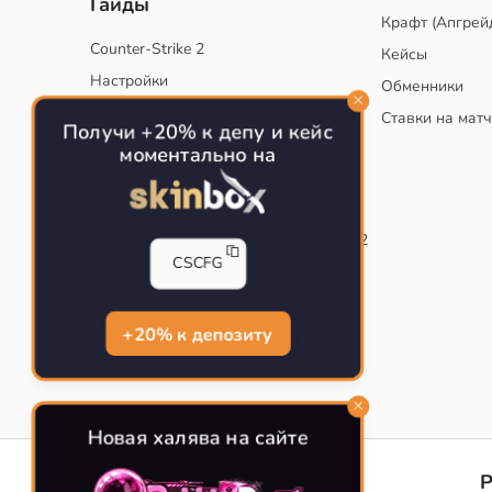
Гайды
Крафт (Апгрей
Counter-Strike 2
Кейсы
Настройки
Обменники
Руководство
Ставки на мат
Получи +20% к депу и кейс
Тактики
моментально на
Конфиг для тренировок в CS
Как сохранить свой конфиг CS
Инста смоки на карте de_mirage в CS2
CSCFG
Рабочий бинд на Jumpthrow
Убираем кровь и следы пуль в CS
+20% к депозиту
Новая халява на сайте
CS-CONFIG