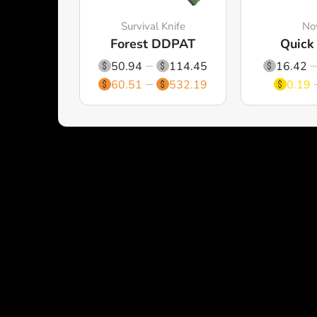
Survival Knife
No
Forest DDPAT
Quick
50.94
114.45
16.42
60.51
532.19
0.19