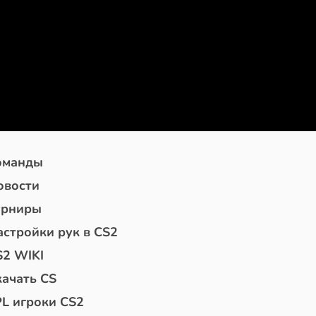
оманды
овости
урниры
астройки рук в CS2
S2 WIKI
качать CS
PL игроки CS2