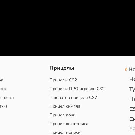
2
Прицелы
К
Н
ов
Прицелы CS2
Т
ета
Прицелы ПРО игроков CS2
е цвета
Генератор прицела CS2
Н
тки)
Прицел симпла
C
Прицел поки
С
Прицел ксантариса
F
Прицел монеси