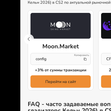
Кельн 2026) в CS2 по актуальной рыночной
e
Moon.Market
config
C
ейс
+3% от суммы транзакции
айт
Перейти на сайт
FAQ - часто задаваемые вопр
гладиаторс Кельн 2026) в C