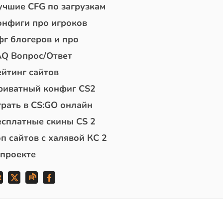
учшие CFG по загрузкам
онфиги про игроков
фг блогеров и про
AQ Вопрос/Ответ
ейтинг сайтов
риватный конфиг CS2
грать в CS:GO онлайн
есплатные скины CS 2
п сайтов с халявой КС 2
 проекте