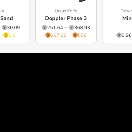
va
Ursus Knife
Deser
 Sand
Doppler Phase 3
Min
30.09
251.64
368.93
0.6
297.99
506
0.96