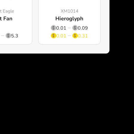
t Eagle
XM1014
t Fan
Hieroglyph
0.01
0.09
5.3
0.01
0.31