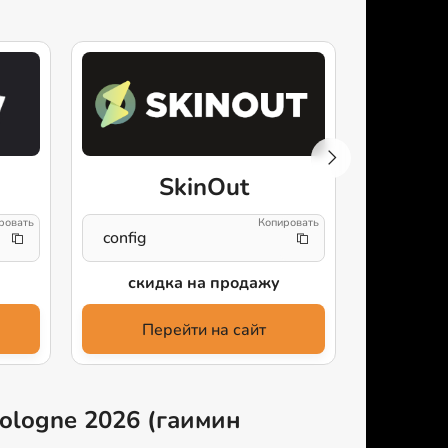
SkinOut
T
config
csgoset
скидка на продажу
+35% 
Перейти на сайт
Пе
Cologne 2026 (гаимин