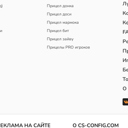
Л
д)
Прицел донка
К
Прицел доси
К
Прицел мармока
чи
Прицел бит
F
Прицел зайву
Р
Прицелы PRO игроков
П
И
Б
То
О
РЕКЛАМА НА САЙТЕ
О CS-CONFIG.COM