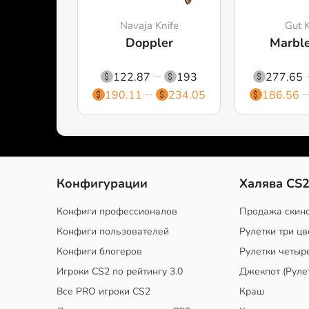
Navaja Knife
Gut K
Doppler
Marbl
122.87
193
277.65
190.11
234.05
186.56
Конфигурации
Халява CS
Конфиги профессионалов
Продажа скин
Конфиги пользователей
Рулетки три цв
Конфиги блогеров
Рулетки четыр
Игроки CS2 по рейтингу 3.0
Джекпот (Руле
Все PRO игроки CS2
Краш