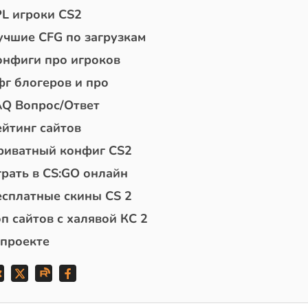
PL игроки CS2
учшие CFG по загрузкам
онфиги про игроков
фг блогеров и про
AQ Вопрос/Ответ
ейтинг сайтов
риватный конфиг CS2
грать в CS:GO онлайн
есплатные скины CS 2
п сайтов с халявой КС 2
 проекте