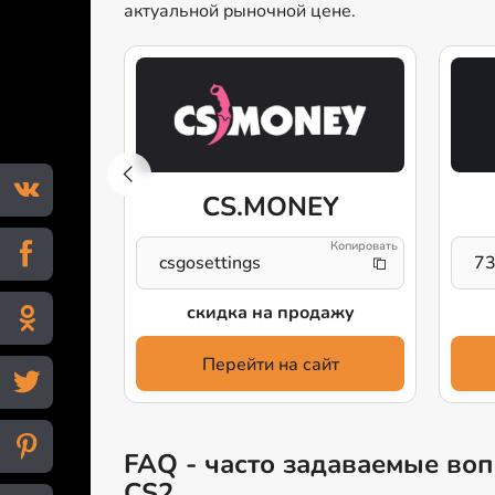
актуальной рыночной цене.
O.com
CS.MONEY
team!
csgosettings
7
выгодно
скидка на продажу
айт
Перейти на сайт
FAQ - часто задаваемые вопр
CS2