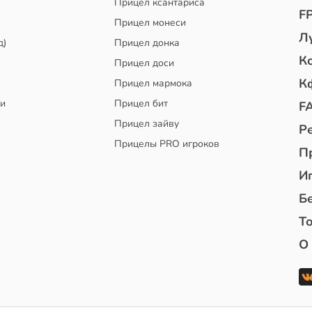
Прицел ксантариса
F
Прицел монеси
Л
д)
Прицел донка
К
Прицел доси
К
Прицел мармока
чи
Прицел бит
F
Прицел зайву
Р
Прицелы PRO игроков
П
И
Б
То
О