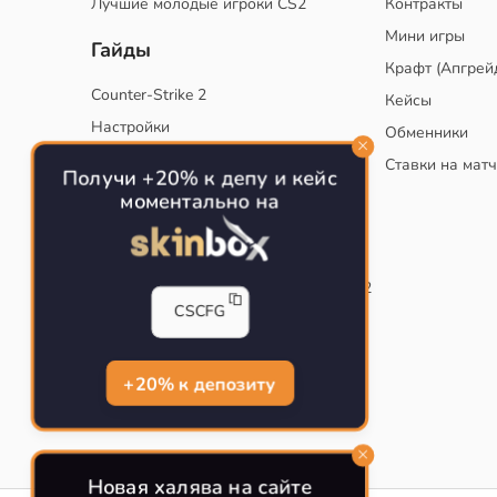
Лучшие молодые игроки CS2
Контракты
Мини игры
Гайды
Крафт (Апгрей
Counter-Strike 2
Кейсы
Настройки
Обменники
Руководство
Ставки на мат
Получи +20% к депу и кейс
Тактики
моментально на
Конфиг для тренировок в CS
Как сохранить свой конфиг CS
Инста смоки на карте de_mirage в CS2
CSCFG
Рабочий бинд на Jumpthrow
Убираем кровь и следы пуль в CS
+20% к депозиту
Новая халява на сайте