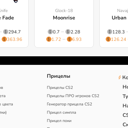
nife
Glock-18
Navaj
e Fade
Moonrise
Urban
294.7
0.7
2.28
128.3
363.96
1.72
6.93
126.24
2
Прицелы
К
Н
ов
Прицелы CS2
Т
ета
Прицелы ПРО игроков CS2
е цвета
Генератор прицела CS2
Н
тки)
Прицел симпла
C
Прицел поки
С