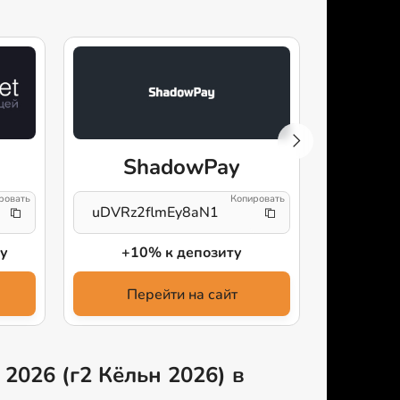
ShadowPay
AI
uDVRz2flmEy8aN1
CFG и 
у
+10% к депозиту
+3
Перейти на сайт
Пе
 2026 (г2 Кёльн 2026) в