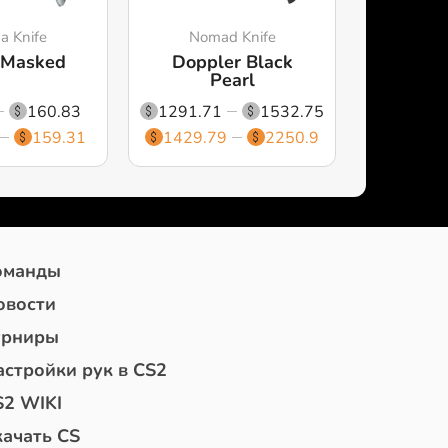
a Knife
Nomad Knife
 Masked
Doppler Black
Pearl
160.83
1291.71
1532.75
159.31
1429.79
2250.9
оманды
овости
урниры
астройки рук в CS2
S2 WIKI
качать CS