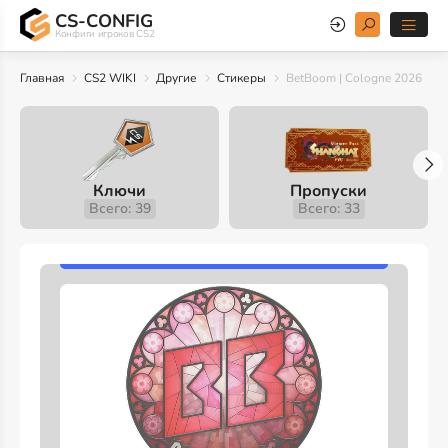
CS-CONFIG
Конфиги игроков CS2
Главная
CS2 WIKI
Другие
Стикеры
BetBoom | Cologne 2026
Ключи
Пропуски
Всего: 39
Всего: 33