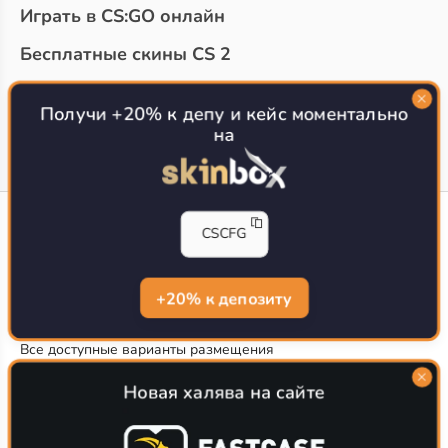
Играть в CS:GO онлайн
Бесплатные скины CS 2
Топ сайтов с халявой КС 2
О проекте
Получи +20% к депу и кейс моментально
на
CS-CONFIG
CSCFG
Конфиги игроков CS2
CS-CONFIG.com © 2020-2026 г.
Политика конфиденциальности
+20% к депозиту
РЕКЛАМА НА САЙТЕ
Все доступные варианты размещения
Согласие на обработку данных
О CS-CONFIG.COM
Новая халява на сайте
CFG pro CS 2 - именно это мы и размещаем на нашем
проекте, иными словами мы предоставляем пользователям