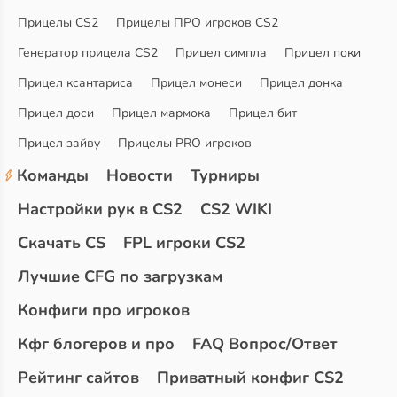
Прицелы CS2
Прицелы ПРО игроков CS2
Генератор прицела CS2
Прицел симпла
Прицел поки
Прицел ксантариса
Прицел монеси
Прицел донка
Прицел доси
Прицел мармока
Прицел бит
Прицел зайву
Прицелы PRO игроков
Команды
Новости
Турниры
Настройки рук в CS2
CS2 WIKI
Скачать CS
FPL игроки CS2
Лучшие CFG по загрузкам
Конфиги про игроков
Кфг блогеров и про
FAQ Вопрос/Ответ
Рейтинг сайтов
Приватный конфиг CS2