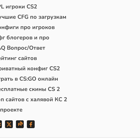
PL игроки CS2
учшие CFG по загрузкам
онфиги про игроков
фг блогеров и про
AQ Вопрос/Ответ
ейтинг сайтов
риватный конфиг CS2
грать в CS:GO онлайн
есплатные скины CS 2
п сайтов с халявой КС 2
 проекте