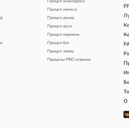
Прицел ксантариса
F
Прицел монеси
Л
д)
Прицел донка
К
Прицел доси
К
Прицел мармока
чи
Прицел бит
F
Прицел зайву
Р
Прицелы PRO игроков
П
И
Б
То
О