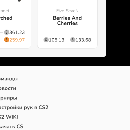
onet
Five-SeveN
rched
Berries And
Cherries
361.23
259.97
105.13
133.68
оманды
овости
урниры
астройки рук в CS2
S2 WIKI
качать CS