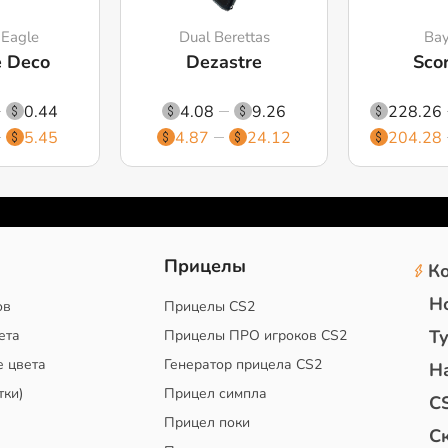
 Eagle
Dual Berettas
Bay
e Deco
Dezastre
Sco
0.44
4.08
9.26
228.26
5.45
4.87
24.12
204.28
2
Прицелы
К
Н
ов
Прицелы CS2
Т
ета
Прицелы ПРО игроков CS2
е цвета
Генератор прицела CS2
Н
тки)
Прицел симпла
C
Прицел поки
С