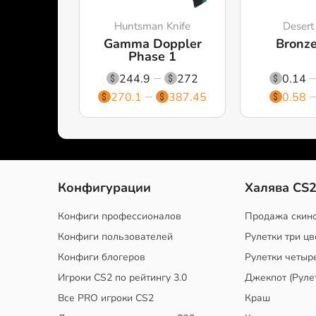
Huntsman Knife
Desert
Gamma Doppler
Bronz
Phase 1
244.9
272
0.14
270.1
387.45
0.58
Конфигурации
Халява CS
Конфиги профессионалов
Продажа скин
Конфиги пользователей
Рулетки три цв
Конфиги блогеров
Рулетки четыр
Игроки CS2 по рейтингу 3.0
Джекпот (Руле
Все PRO игроки CS2
Краш