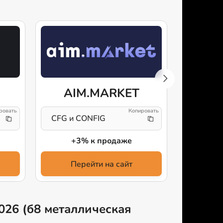
AIM.MARKET
Mark
CFG и CONFIG
Дешевле
+3% к продаже
Продав
Перейти на сайт
Пе
2026 (б8 металлическая