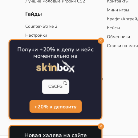
Лучшие молодые игроки CS2
Контракты
Мини игры
Гайды
Крафт (Апгрей
Counter-Strike 2
Кейсы
Настройки
Обменники
Руководство
Ставки на мат
Получи +20% к депу и кейс
Тактики
моментально на
Конфиг для тренировок в CS
Как сохранить свой конфиг CS
Инста смоки на карте de_mirage в CS2
CSCFG
Рабочий бинд на Jumpthrow
Убираем кровь и следы пуль в CS
+20% к депозиту
Новая халява на сайте