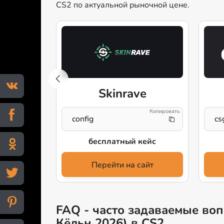
CS2 по актуальной рыночной цене.
ier
Skinrave
config
cs
иту
бесплатный кейс
айт
Перейти на сайт
FAQ - часто задаваемые вопр
Кёльн 2026) в CS2