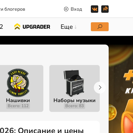
и блогеров
Вход
2
Еще
Нашивки
Наборы музыки
Инстру
Всего: 112
Всего: 83
Всего
 2026: Описание и цены