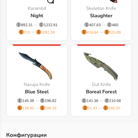
Karambit
Skeleton Knife
Night
Slaughter
892.31
1232.81
407.63
460
715
1091.59
416.64
515.89
Navaja Knife
Gut Knife
Blue Steel
Boreal Forest
145.38
196.82
141.36
210.58
138.95
196.19
91.43
166.25
Конфигурации