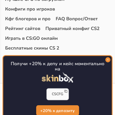
Конфиги про игроков
Кфг блогеров и про
FAQ Вопрос/Ответ
Рейтинг сайтов
Приватный конфиг CS2
Играть в CS:GO онлайн
Бесплатные скины CS 2
Топ сайтов с халявой КС 2
О проекте
Получи +20% к депу и кейс моментально
на
CS-CONFIG
CSCFG
Конфиги игроков CS2
CS-CONFIG.com © 2020-2026 г.
Политика конфиденциальности
+20% к депозиту
РЕКЛАМА НА САЙТЕ