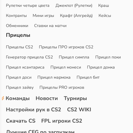
Рулетки четыре цвета
Джекпот (Рулетки)
Краш
Контракты
Мини игры
Крафт (Апгрейд)
Кейсы
Обменники
Ставки на матчи
Прицелы
Прицелы CS2
Прицелы ПРО игроков CS2
Генератор прицела CS2
Прицел симпла
Прицел поки
Прицел ксантариса
Прицел монеси
Прицел донка
Прицел доси
Прицел мармока
Прицел бит
Прицел зайву
Прицелы PRO игроков
Команды
Новости
Турниры
Настройки рук в CS2
CS2 WIKI
Скачать CS
FPL игроки CS2
Лучшие CFG по загрузкам